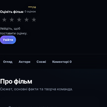
—
/10
Оцініть фільм
0 оцінок
★
★
★
★
★
★
★
★
★
★
Увійдіть, щоб
поставити оцінку.
Увійти
Огляд
Актори
Схожі
Коментарі
0
Про фільм
Сюжет, основні факти та творча команда.