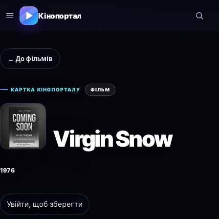
Кінопортал
← До фільмів
КАРТКА КІНОПОРТАЛУ
ФІЛЬМ
Virgin Snow
1976
Увійти, щоб зберегти