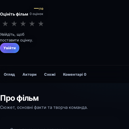
—
/10
Оцініть фільм
0 оцінок
★
★
★
★
★
★
★
★
★
★
Увійдіть, щоб
поставити оцінку.
Увійти
Огляд
Актори
Схожі
Коментарі
0
Про фільм
Сюжет, основні факти та творча команда.