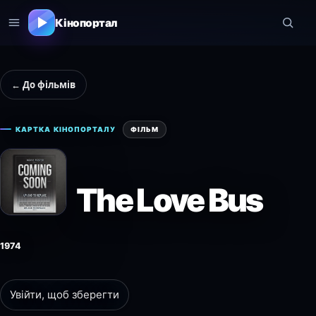
Кінопортал
← До фільмів
КАРТКА КІНОПОРТАЛУ
ФІЛЬМ
The Love Bus
1974
Увійти, щоб зберегти