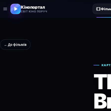
Кінопортал
Філь
СВІТ КІНО ПОРУЧ
← До фільмів
КАРТ
T
B