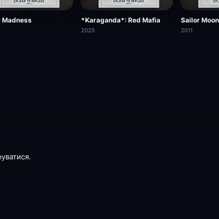
r Madness
*Karaganda*: Red Mafia
Sailor Moon
2025
2011
руватися.