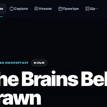
ми
Серіали
Новини
Прем’єри
Ще
КА КІНОПОРТАЛУ
ФІЛЬМ
he Brains Be
rawn