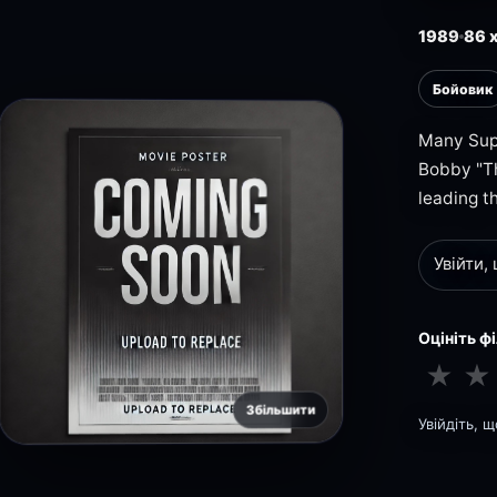
1989
86 х
Бойовик
Many Supe
Bobby "Th
leading th
Увійти,
Оцініть ф
★
★
Збільшити
Увійдіть, 