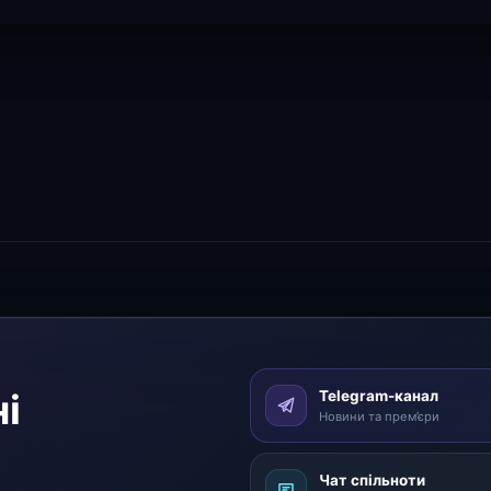
і
Telegram-канал
Новини та прем’єри
Чат спільноти