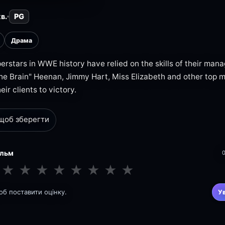
в.
PG
Драма
rstars in WWE history have relied on the skills of their manag
e Brain" Heenan, Jimmy Hart, Miss Elizabeth and other top 
eir clients to victory.
 щоб зберегти
ільм
★
★
★
★
★
★
★
★
щоб поставити оцінку.
У