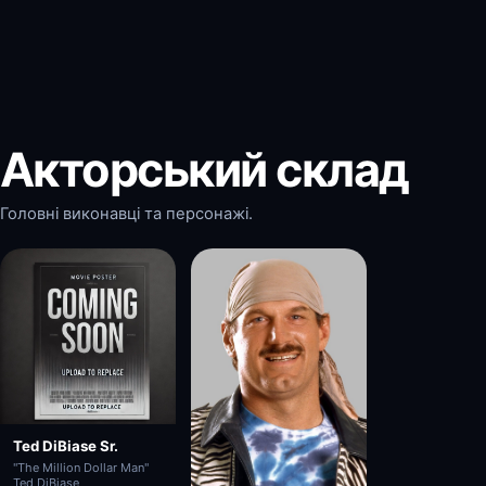
Акторський склад
Головні виконавці та персонажі.
Ted DiBiase Sr.
"The Million Dollar Man"
Ted DiBiase