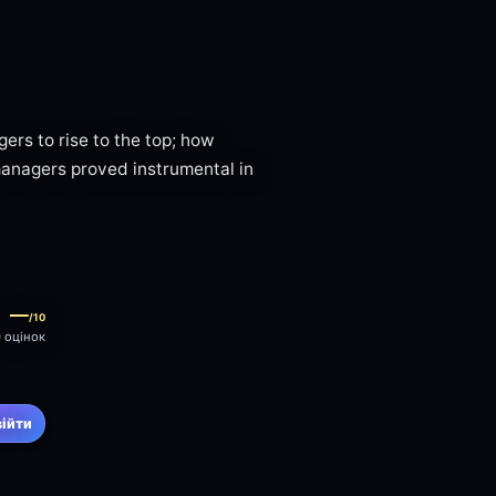
ers to rise to the top; how
managers proved instrumental in
—
/10
0 оцінок
війти