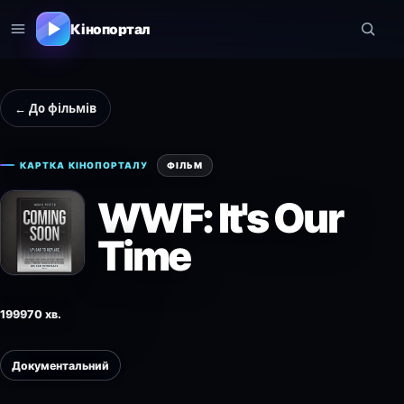
Кінопортал
← До фільмів
КАРТКА КІНОПОРТАЛУ
ФІЛЬМ
WWF: It's Our
Time
1999
70 хв.
Документальний