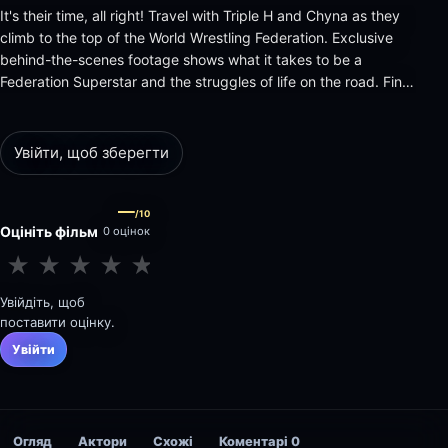
It's their time, all right! Travel with Triple H and Chyna as they
climb to the top of the World Wrestling Federation. Exclusive
behind-the-scenes footage shows what it takes to be a
Federation Superstar and the struggles of life on the road. Find
out the truth and the consequences about the controversial
"curtain call." Triple H and the Ninth Wonder of the…
Увійти, щоб зберегти
—
/10
Оцініть фільм
0 оцінок
★
★
★
★
★
★
★
★
★
★
Увійдіть, щоб
поставити оцінку.
Увійти
Огляд
Актори
Схожі
Коментарі
0