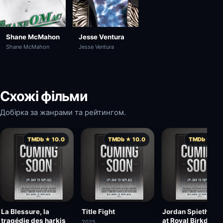
Shane McMahon
Jesse Ventura
Shane McMahon
Jesse Ventura
Схожі фільми
Добірка за жанрами та рейтингом.
TMDb ★ 10.0
TMDb ★ 10.0
TMDb ★ 10.
La Blessure, la
Title Fight
Jordan Spieth Wi
tragédie des harkis
at Royal Birkdale |
2025