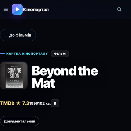
Кінопортал
← До фільмів
КАРТКА КІНОПОРТАЛУ
ФІЛЬМ
Beyond the
Mat
TMDb ★ 7.3
1999
102 хв.
R
Документальний