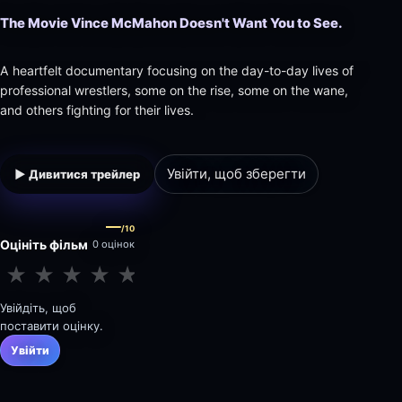
The Movie Vince McMahon Doesn't Want You to See.
A heartfelt documentary focusing on the day-to-day lives of
professional wrestlers, some on the rise, some on the wane,
and others fighting for their lives.
Увійти, щоб зберегти
▶ Дивитися трейлер
—
/10
Оцініть фільм
0 оцінок
★
★
★
★
★
★
★
★
★
★
Увійдіть, щоб
поставити оцінку.
Увійти