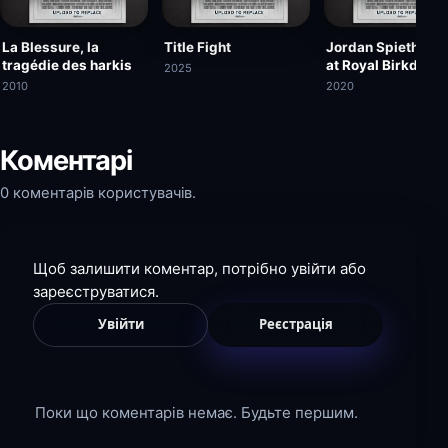
La Blessure, la
Title Fight
Jordan Spieth Wi
tragédie des harkis
at Royal Birkdale |
2025
The Open Official
2010
2020
Film 2017
Коментарі
0 коментарів користувачів.
Щоб залишити коментар, потрібно увійти або
зареєструватися.
Увійти
Реєстрація
Поки що коментарів немає. Будьте першим.