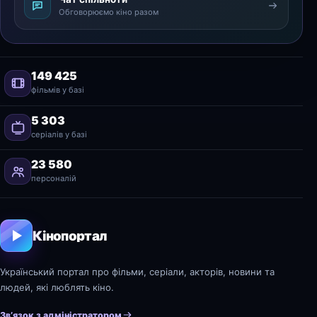
Обговорюємо кіно разом
149 425
фільмів у базі
5 303
серіалів у базі
23 580
персоналій
Кінопортал
Український портал про фільми, серіали, акторів, новини та
людей, які люблять кіно.
Зв’язок з адміністратором