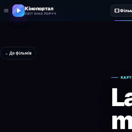
Кінопортал
Філь
СВІТ КІНО ПОРУЧ
← До фільмів
КАРТ
L
m