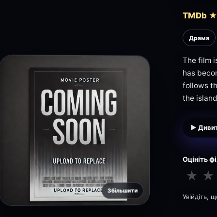
TMDb ★
Драма
The film i
has becom
follows th
the island
▶ Дивит
Оцініть ф
★
★
Збільшити
Увійдіть, 