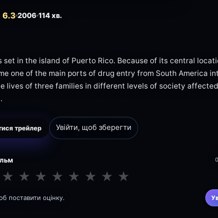
 6.3
2006
114 хв.
s set in the island of Puerto Rico. Because of its central locat
e one of the main ports of drug entry from South America int
e lives of three families in different levels of society affecte
.
Увійти, щоб зберегти
ися трейлер
ільм
★
★
★
★
★
★
★
★
щоб поставити оцінку.
У