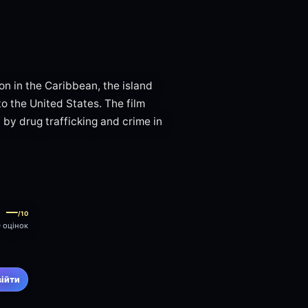
ion in the Caribbean, the island
o the United States. The film
d by drug trafficking and crime in
—
/10
0 оцінок
війти