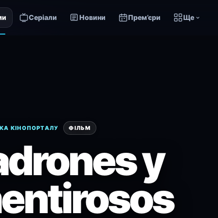
ми
Серіали
Новини
Прем’єри
Ще
КА КІНОПОРТАЛУ
ФІЛЬМ
adrones y
entirosos