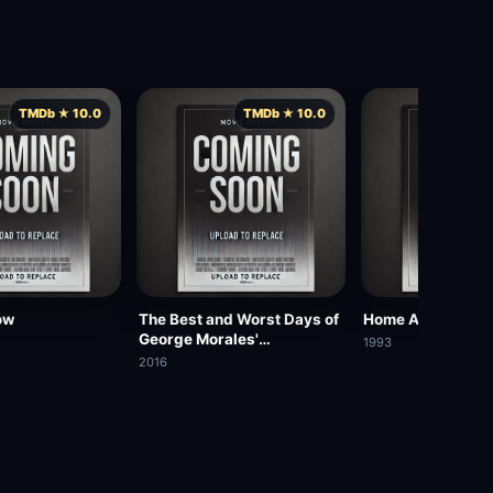
TMDb ★ 10.0
TMDb ★ 10.0
TMD
ow
The Best and Worst Days of
Home Away from
George Morales'
1993
Unnaturally Long Life
2016