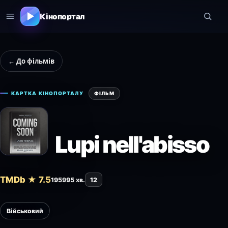
Кінопортал
← До фільмів
КАРТКА КІНОПОРТАЛУ
ФІЛЬМ
Lupi nell'abisso
TMDb ★ 7.5
1959
95 хв.
12
Військовий