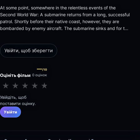
At some point, somewhere in the relentless events of the
Second World War: A submarine returns from a long, successful
patrol. Shortly before their native coast, however, they are
bombarded by enemy aircraft. The submarine sinks and for the
men begins a fight for survival at 110 meters depth.
Увійти, щоб зберегти
—
/10
Оцініть фільм
0 оцінок
★
★
★
★
★
★
★
★
★
★
Увійдіть, щоб
поставити оцінку.
Увійти