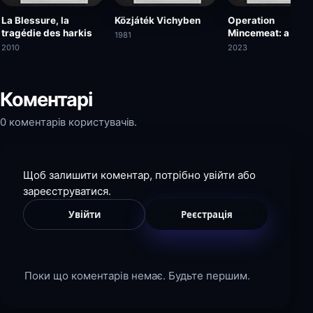
La Blessure, la
Közjáték Vichyben
Operation
tragédie des harkis
Mincemeat: a new
1981
musical
2010
2023
Коментарі
0 коментарів користувачів.
Щоб залишити коментар, потрібно увійти або
зареєструватися.
Увійти
Реєстрація
Поки що коментарів немає. Будьте першим.