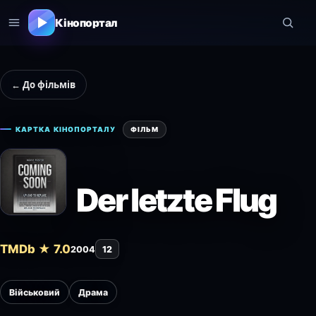
Кінопортал
← До фільмів
КАРТКА КІНОПОРТАЛУ
ФІЛЬМ
Der letzte Flug
TMDb ★ 7.0
2004
12
Військовий
Драма