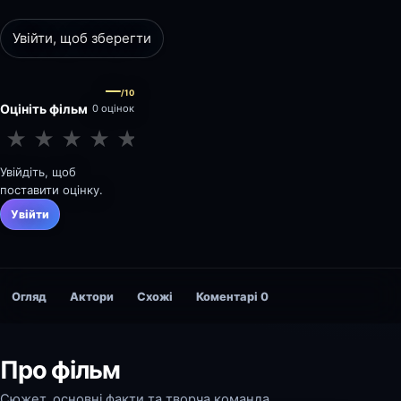
Увійти, щоб зберегти
—
/10
Оцініть фільм
0 оцінок
★
★
★
★
★
★
★
★
★
★
Увійдіть, щоб
поставити оцінку.
Увійти
Огляд
Актори
Схожі
Коментарі
0
Про фільм
Сюжет, основні факти та творча команда.