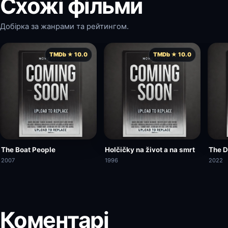
Схожі фільми
Добірка за жанрами та рейтингом.
TMDb ★ 10.0
TMDb ★ 10.0
The Boat People
Holčičky na život a na smrt
The 
2007
1996
2022
Коментарі