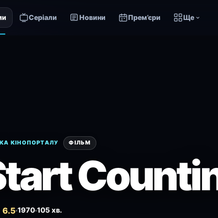
ми
Серіали
Новини
Прем’єри
Ще
КА КІНОПОРТАЛУ
ФІЛЬМ
 Start Counti
 6.5
1970
105 хв.