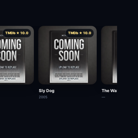
TMDb ★ 10.0
TMDb ★ 10.0
TMD
Sly Dog
The Walls
2005
—