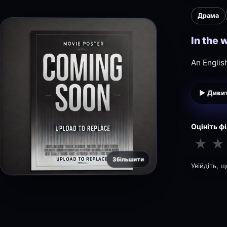
Драма
In the 
An English
▶ Дивит
Оцініть ф
★
★
Збільшити
Увійдіть, 