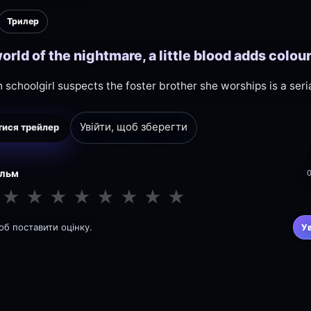
Трилер
world of the nightmare, a little blood adds colour
 schoolgirl suspects the foster brother she worships is a serial
Увійти, щоб зберегти
ися трейлер
ільм
★
★
★
★
★
★
★
★
щоб поставити оцінку.
У