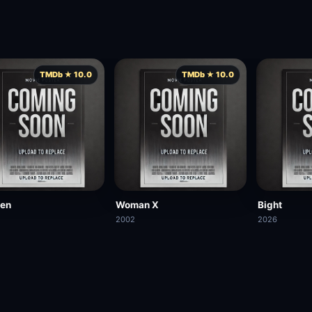
TMDb ★ 10.0
TMDb ★ 10.0
Den
Woman X
Bight
2002
2026