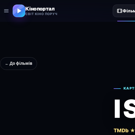
Кінопортал
Філь
СВІТ КІНО ПОРУЧ
← До фільмів
КАРТ
I
TMDb ★