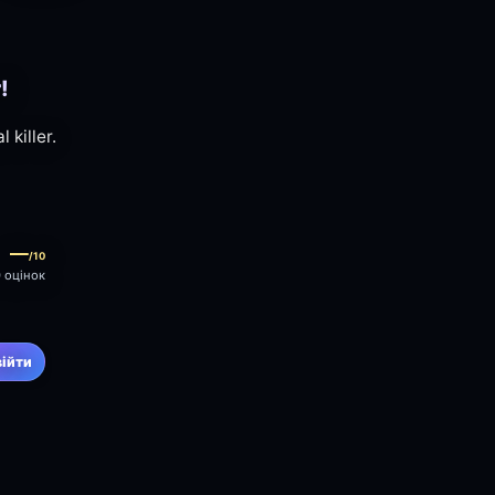
!
 killer.
—
/10
0 оцінок
війти