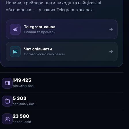
Новини, трейлери, дати виходу та найцікавіші
обговорення — у наших Telegram-каналах.
Telegram-канал
Новини та прем’єри
Чат спільноти
Обговорюємо кіно разом
149 425
фільмів у базі
5 303
серіалів у базі
23 580
персоналій