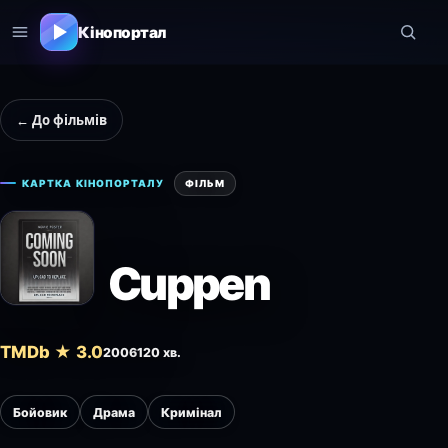
Кінопортал
← До фільмів
КАРТКА КІНОПОРТАЛУ
ФІЛЬМ
Cuppen
TMDb ★ 3.0
2006
120 хв.
Бойовик
Драма
Кримінал