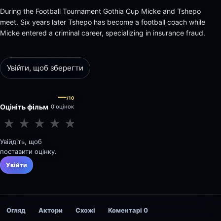
During the Football Tournament Gothia Cup Micke and Tshepo
meet. Six years later Tshepo has become a football coach while
Micke entered a criminal career, specializing in insurance fraud.
Увійти, щоб зберегти
—
/10
Оцініть фільм
0 оцінок
★
★
★
★
★
★
★
★
★
★
Увійдіть, щоб
поставити оцінку.
Увійти
Огляд
Актори
Схожі
Коментарі
0