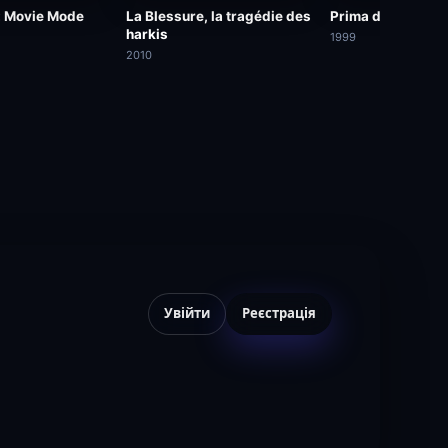
: Movie Mode
La Blessure, la tragédie des
Prima del tramon
harkis
1999
2010
Увійти
Реєстрація