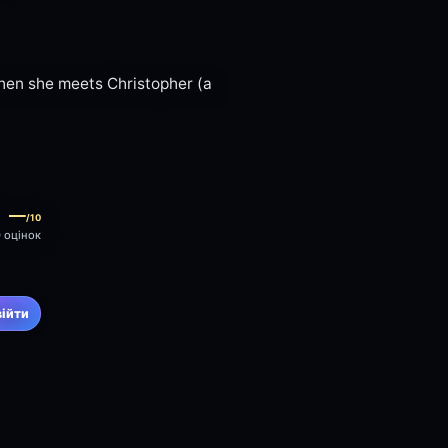
when she meets Christopher (a
—
/10
0 оцінок
війти