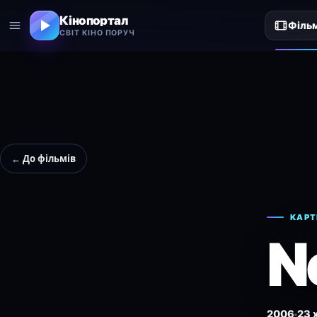
Кінопортал
Філь
СВІТ КІНО ПОРУЧ
← До фільмів
КАРТ
N
2006
23 