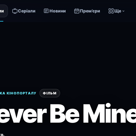
ми
Серіали
Новини
Прем’єри
Ще
КА КІНОПОРТАЛУ
ФІЛЬМ
ever Be Min
хв.