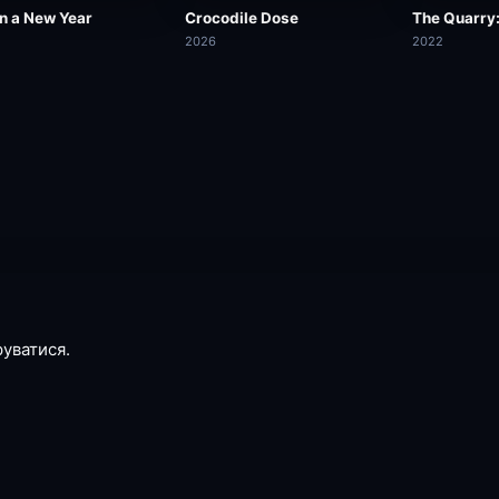
in a New Year
Crocodile Dose
The Quarry
2026
2022
руватися.