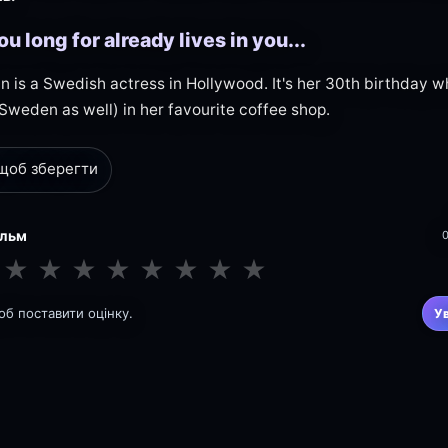
u long for already lives in you...
n is a Swedish actress in Hollywood. It's her 30th birthday 
Sweden as well) in her favourite coffee shop.
 щоб зберегти
ільм
★
★
★
★
★
★
★
★
щоб поставити оцінку.
У