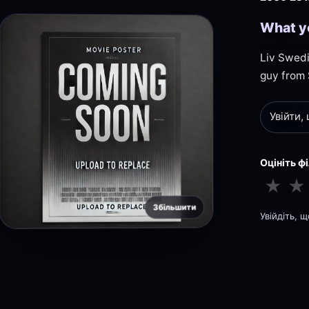
What yo
Liv Swedi
guy from 
Увійти,
Оцініть ф
★
★
Збільшити
Увійдіть, 