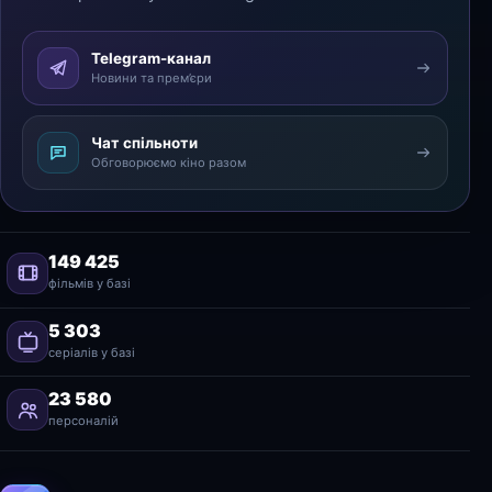
Telegram-канал
Новини та прем’єри
Чат спільноти
Обговорюємо кіно разом
149 425
фільмів у базі
5 303
серіалів у базі
23 580
персоналій