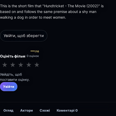
This is the short film that "Hundtricket - The Movie (2002)" is
based on and follows the same premise about a shy man
walking a dog in order to meet women.
Увійти, щоб зберегти
—
/10
Оцініть фільм
0 оцінок
★
★
★
★
★
★
★
★
★
★
Увійдіть, щоб
поставити оцінку.
Увійти
Огляд
Актори
Схожі
Коментарі
0