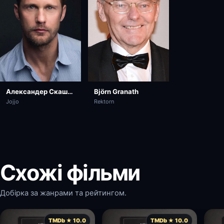
Александер Скашґорд
Björn Granath
Jojjo
Rektorn
Схожі фільми
Добірка за жанрами та рейтингом.
TMDb ★ 10.0
TMDb ★ 10.0