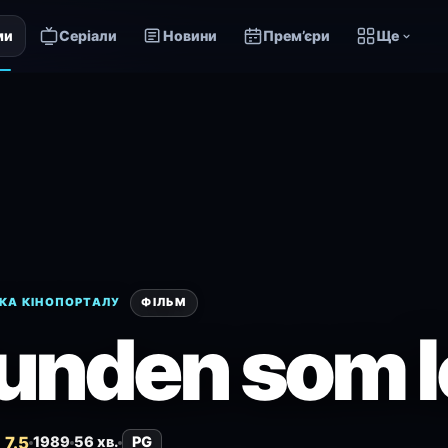
ми
Серіали
Новини
Прем’єри
Ще
КА КІНОПОРТАЛУ
ФІЛЬМ
unden som l
7.5
1989
56 хв.
PG