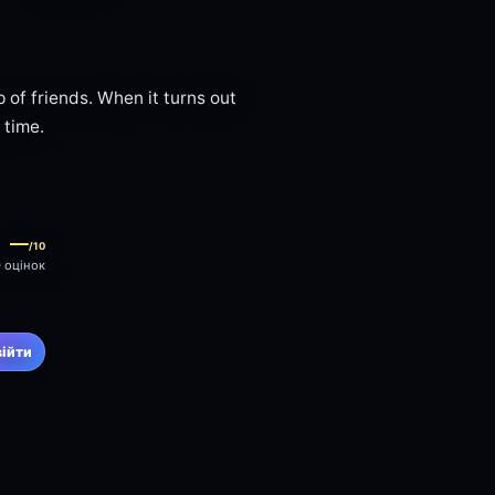
p of friends. When it turns out
 time.
—
/10
0 оцінок
війти