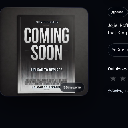
Драма
Jojje, Rof
that King 
Увійти,
Оцініть ф
★
★
Збільшити
Увійдіть, 