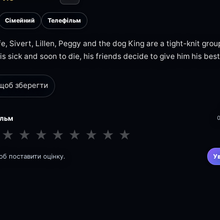
Сімейний
Телефільм
fe, Sivert, Lillen, Peggy and the dog King are a tight-knit grou
is sick and soon to die, his friends decide to give him his best
 щоб зберегти
ільм
★
★
★
★
★
★
★
★
щоб поставити оцінку.
У