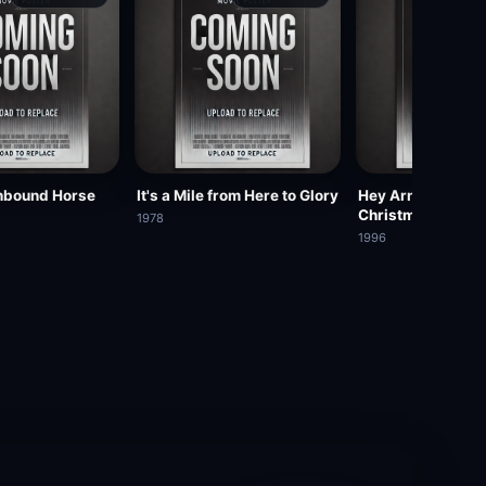
thbound Horse
It's a Mile from Here to Glory
Hey Arnold! Arnol
Christmas
1978
1996