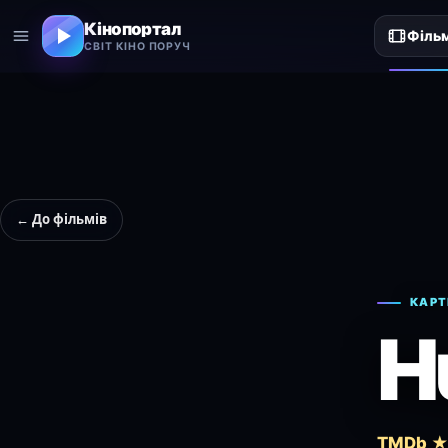
Кінопортал
Філь
СВІТ КІНО ПОРУЧ
← До фільмів
КАРТ
H
TMDb ★ 