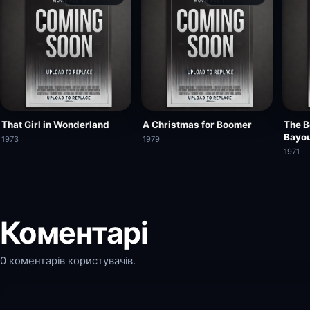
That Girl in Wonderland
A Christmas for Boomer
The B
Bayo
1973
1979
1971
Коментарі
0 коментарів користувачів.