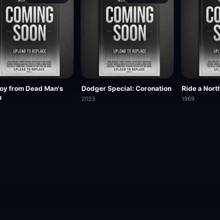
oy from Dead Man's
Dodger Special: Coronation
Ride a Nor
u
2023
1969