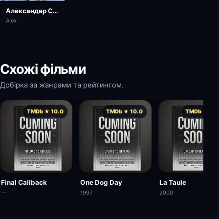
Александер Скашґорд
Alex
Схожі фільми
Добірка за жанрами та рейтингом.
TMDb ★ 10.0
TMDb ★ 10.0
TMDb ★ 10.
Final Callback
One Dog Day
La Taule
—
1997
2000