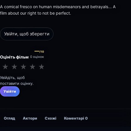
A comical fresco on human misdemeanors and betrayals... A
film about our right to not be perfect.
Увійти, щоб зберегти
—
/10
Оцініть фільм
0 оцінок
★
★
★
★
★
★
★
★
★
★
Увійдіть, щоб
поставити оцінку.
Увійти
Огляд
Актори
Схожі
Коментарі
0