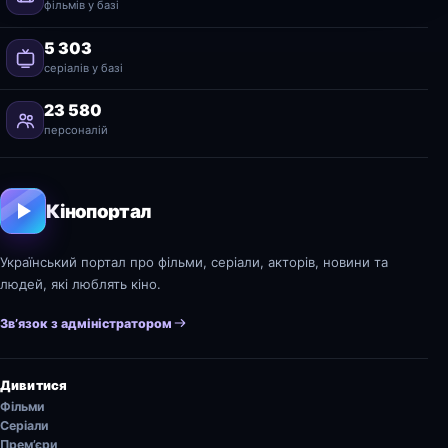
фільмів у базі
5 303
серіалів у базі
23 580
персоналій
Кінопортал
Український портал про фільми, серіали, акторів, новини та
людей, які люблять кіно.
Зв’язок з адміністратором
Дивитися
Фільми
Серіали
Прем’єри