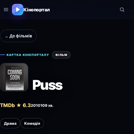
Кінопортал
← До фільмів
КАРТКА КІНОПОРТАЛУ
ФІЛЬМ
Puss
TMDb ★ 6.3
2010
109 хв.
Драма
Комедія