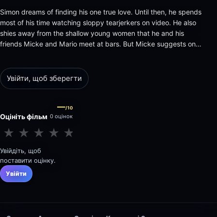
Simon dreams of finding his one true love. Until then, he spends
most of his time watching sloppy tearjerkers on video. He also
shies away from the shallow young women that he and his
friends Micke and Mario meet at bars. But Micke suggests one
thing that is a guaranteed babe-magnet: taking a dog out for
walks. It's an instant success for Simon, he meets the…
Увійти, щоб зберегти
—
/10
Оцініть фільм
0 оцінок
★
★
★
★
★
★
★
★
★
★
Увійдіть, щоб
поставити оцінку.
Увійти