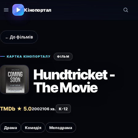
Кінопортал
← До фільмів
КАРТКА КІНОПОРТАЛУ
ФІЛЬМ
Hundtricket -
The Movie
TMDb ★ 5.0
2002
106 хв.
K-12
Драма
Комедія
Мелодрама