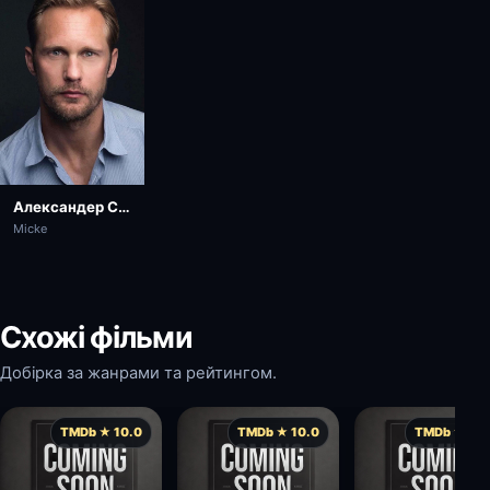
Александер Скашґорд
Micke
Схожі фільми
Добірка за жанрами та рейтингом.
TMDb ★ 10.0
TMDb ★ 10.0
TMDb ★ 10.