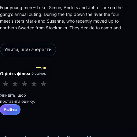
Four young men – Luke, Simon, Anders and John – are on the
gang’s annual outing. During the trip down the river the four
meet sisters Marie and Susanne, who recently moved up to
northern Sweden from Stockholm. They decide to camp and
party together that night. When they wake up in the morning
after a wild night of dancing and alcohol, Susanne, the
youngest g…
Увійти, щоб зберегти
—
/10
Оцініть фільм
0 оцінок
★
★
★
★
★
★
★
★
★
★
Увійдіть, щоб
поставити оцінку.
Увійти