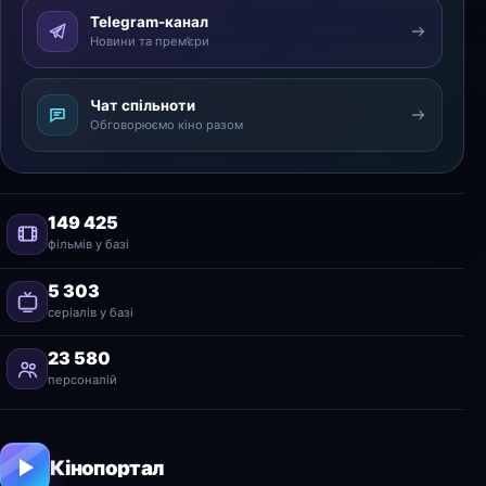
Telegram-канал
Новини та прем’єри
Чат спільноти
Обговорюємо кіно разом
149 425
фільмів у базі
5 303
серіалів у базі
23 580
персоналій
Кінопортал