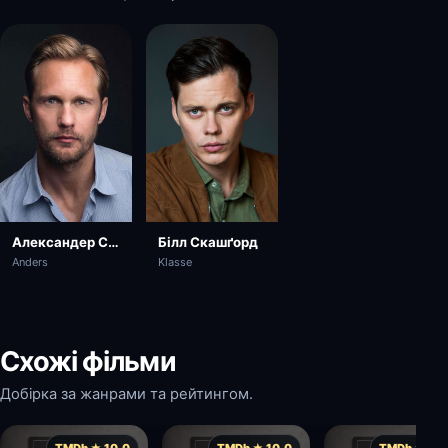
Александер Скашґорд
Білл Скашґорд
Anders
Klasse
Схожі фільми
Добірка за жанрами та рейтингом.
TMDb ★ 10.0
TMDb ★ 10.0
TMDb ★ 10.