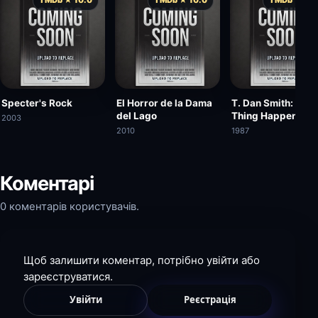
Specter's Rock
El Horror de la Dama
T. Dan Smith: A F
del Lago
Thing Happened o
2003
the Way to Utopia
2010
1987
Коментарі
0 коментарів користувачів.
Щоб залишити коментар, потрібно увійти або
зареєструватися.
Увійти
Реєстрація