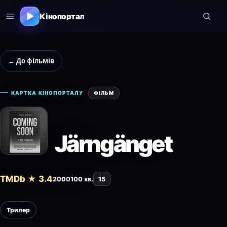
Кінопортал
← До фільмів
КАРТКА КІНОПОРТАЛУ
ФІЛЬМ
Järngänget
TMDb ★ 3.4
2000
100 хв.
15
Трилер