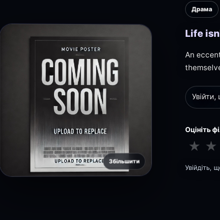
Драма
Life is
An eccent
themselve
Увійти,
Оцініть ф
★
★
Збільшити
Увійдіть, 