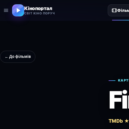
Кінопортал
Філь
СВІТ КІНО ПОРУЧ
← До фільмів
КАРТ
F
TMDb ★