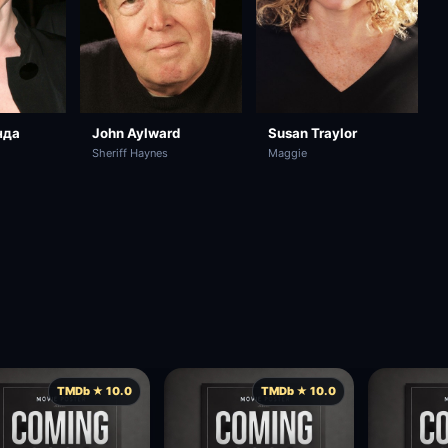
нда
Susan Traylor
John Aylward
Maggie
Sheriff Haynes
TMDb ★ 10.0
TMDb ★ 10.0