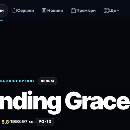
ми
Серіали
Новини
Прем’єри
Ще
КА КІНОПОРТАЛУ
ФІЛЬМ
inding Grace
 5.8
1998
97 хв.
PG-13