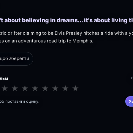
n't about believing in dreams... it's about living 
ric drifter claiming to be Elvis Presley hitches a ride with a
s on an adventurous road trip to Memphis.
 щоб зберегти
ільм
★
★
★
★
★
★
★
★
щоб поставити оцінку.
У