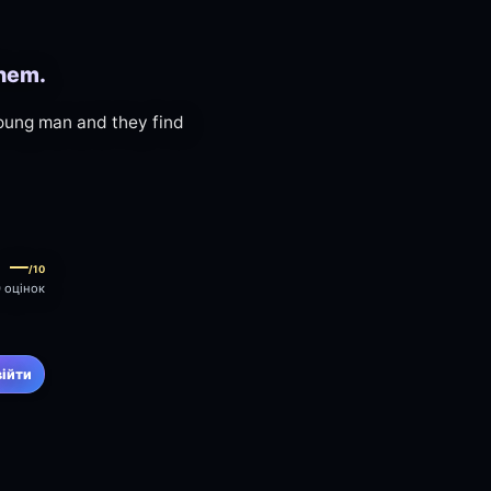
them.
 young man and they find
—
/10
0 оцінок
війти