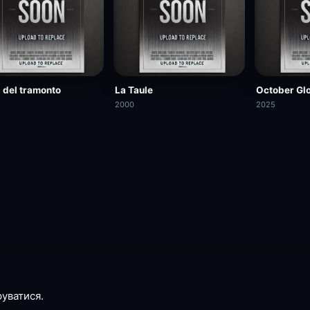
 del tramonto
La Taule
October Gl
2000
2025
руватися.