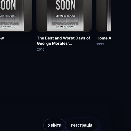
ow
The Best and Worst Days of
Home Away from
George Morales'
1993
Unnaturally Long Life
2016
Увійти
Реєстрація