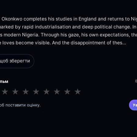
Okonkwo completes his studies in England and returns to Nige
arked by rapid industrialisation and deep political change. In
s modern Nigeria. Through his gaze, his own expectations, th
loves become visible. And the disappointment of thes…
 щоб зберегти
ільм
★
★
★
★
★
★
★
★
щоб поставити оцінку.
У