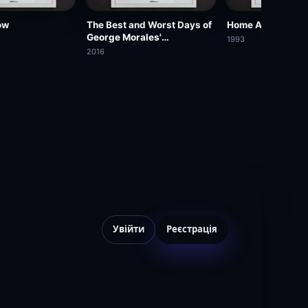
ow
The Best and Worst Days of
Home Away from
George Morales'
1993
Unnaturally Long Life
2016
Увійти
Реєстрація