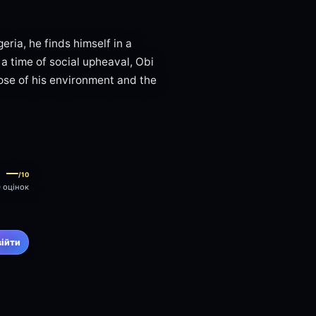
ria, he finds himself in a
 a time of social upheaval, Obi
ose of his environment and the
—
/10
0 оцінок
війти