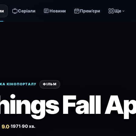
ми
Серіали
Новини
Прем’єри
Ще
КА КІНОПОРТАЛУ
ФІЛЬМ
hings Fall A
 9.0
1971
90 хв.