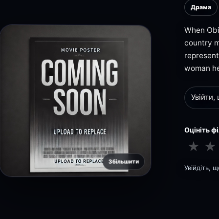
Драма
When Obi 
country m
represent
woman he 
Увійти,
Оцініть ф
★
★
Збільшити
Увійдіть, 