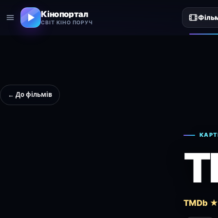
Кінопортал
Філь
СВІТ КІНО ПОРУЧ
← До фільмів
КАРТ
T
TMDb ★