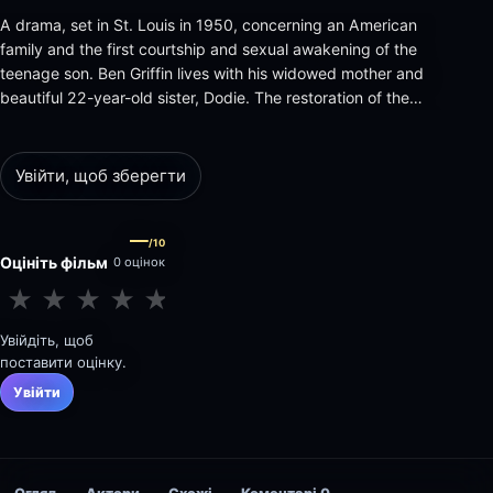
A drama, set in St. Louis in 1950, concerning an American
family and the first courtship and sexual awakening of the
teenage son. Ben Griffin lives with his widowed mother and
beautiful 22-year-old sister, Dodie. The restoration of the
family's affluence seems to hinge on Dodie's romances and
hoped-for-marriage to a wealthy husband. But Dodie's
ambivalence t…
Увійти, щоб зберегти
—
/10
Оцініть фільм
0 оцінок
★
★
★
★
★
★
★
★
★
★
Увійдіть, щоб
поставити оцінку.
Увійти