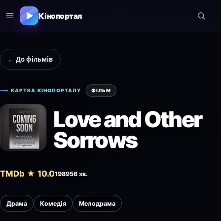
Кінопортал
← До фільмів
КАРТКА КІНОПОРТАЛУ
ФІЛЬМ
Love and Other
Sorrows
TMDb ★ 10.0
1989
56 хв.
Драма
Комедія
Мелодрама