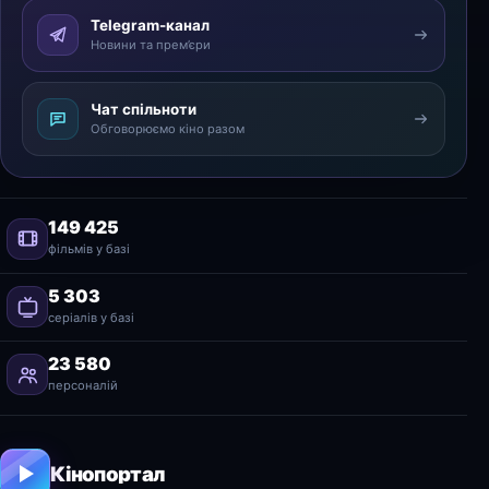
Telegram-канал
Новини та прем’єри
Чат спільноти
Обговорюємо кіно разом
149 425
фільмів у базі
5 303
серіалів у базі
23 580
персоналій
Кінопортал