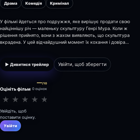
Драма
Комедія
Кримінал
У фільмі йдеться про подружжя, яке вирішує продати свою
найціннішу річ — маленьку скульптуру Генрі Мура. Коли ж
рішення прийнято, вони з жахом виявляють, що скульптура
вкрадена. У цей відчайдушний момент їх кохання і довіра
один до одного проходять випробування на міцність…
Увійти, щоб зберегти
▶ Дивитися трейлер
—
/10
Оцініть фільм
0 оцінок
★
★
★
★
★
★
★
★
★
★
Увійдіть, щоб
поставити оцінку.
Увійти