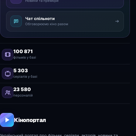
Новини та прем’єри
Чат спільноти
Обговорюємо кіно разом
100 871
фільмів у базі
5 303
серіалів у базі
23 580
персоналій
Кінопортал
Український портал про фільми, серіали, акторів, новини та