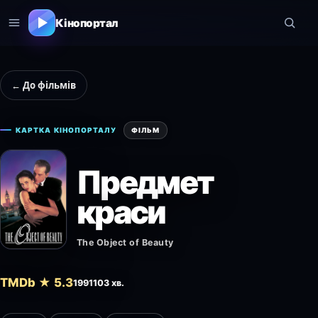
Кінопортал
← До фільмів
КАРТКА КІНОПОРТАЛУ
ФІЛЬМ
Предмет
краси
The Object of Beauty
TMDb ★ 5.3
1991
103 хв.