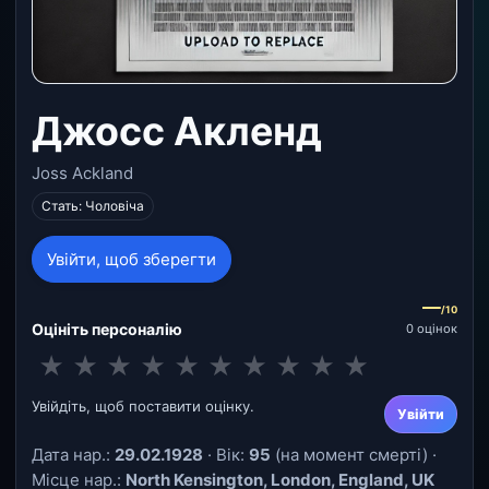
Джосс Акленд
Joss Ackland
Стать: Чоловіча
Увійти, щоб зберегти
—
/10
Оцініть персоналію
0 оцінок
★
★
★
★
★
★
★
★
★
★
Увійдіть, щоб поставити оцінку.
Увійти
Дата нар.:
29.02.1928
· Вік:
95
(на момент смерті) ·
Місце нар.:
North Kensington, London, England, UK