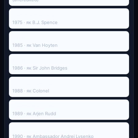
Зниклий динозавр
1975 · як B.J. Spence
Зет і два нулі
1985 · як Van Hoyten
Леді Джейн
1986 · як Sir John Bridges
Вбити священика
1988 · як Colonel
Смертельна зброя 2
1989 · як Arjen Rudd
Полювання на "Червоний Жовтень"
1990 · як Ambassador Andrei Lysenko