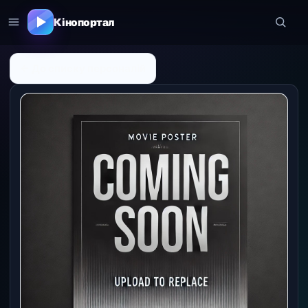
Кінопортал
← До списку персоналій