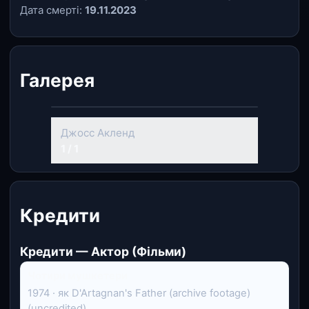
Дата смерті:
19.11.2023
Галерея
Джосс Акленд
1 / 1
Кредити
Кредити — Актор (Фільми)
Чотири мушкетери
1974 · як D'Artagnan's Father (archive footage)
(uncredited)