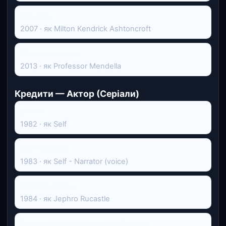
Без вад
2007 · як Milton Kendrick Ashtoncroft
Полонені сонця
2013 · як Professor Mendella
Кредити — Актор (Серіали)
Воґан
1982 · як Self
Світ природи
1983 · як Self - Narrator (voice)
Шерлок Голмс
1984 · як Jephro Rucastle
Хроніки молодого Індіани Джонса