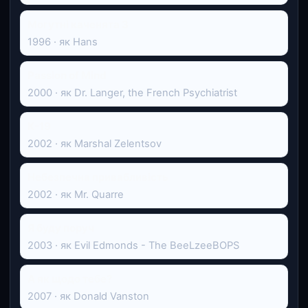
Могутні каченята 3
1996 · як Hans
Passion of Mind
2000 · як Dr. Langer, the French Psychiatrist
К-19
2002 · як Marshal Zelentsov
Небезпечна привабливість
2002 · як Mr. Quarre
Я буду поруч
2003 · як Evil Edmonds - The BeeLzeeBOPS
А як щодо тебе?
2007 · як Donald Vanston