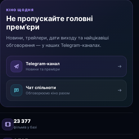
КІНО ЩОДНЯ
Не пропускайте головні
прем’єри
Новини, трейлери, дати виходу та найцікавіші
обговорення — у наших Telegram-каналах.
Telegram-канал
Новини та прем’єри
Чат спільноти
Обговорюємо кіно разом
23 377
фільмів у базі