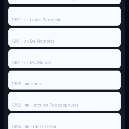
Міс Марпл: З допомогою дзеркал
1991 · як Lewis Serrocold
Нові пригоди Біла і Теда
1991 · як De Nomolos
Предмет краси
1991 · як Mr. Mercer
Могутні каченята
1992 · як Hans
Одного разу порушивши закон
1992 · як Hercules Popodopoulos
Нікуди тікати
1993 · як Franklin Hale