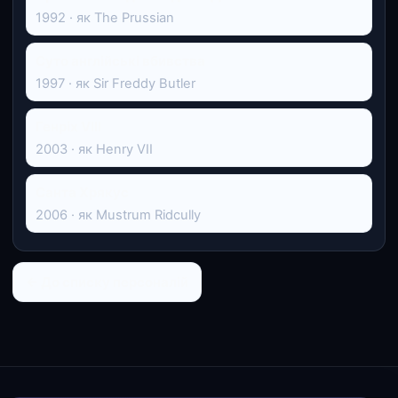
1992 · як The Prussian
Суто англійські вбивства
1997 · як Sir Freddy Butler
Генріх VIII
2003 · як Henry VII
Санта Хрякус
2006 · як Mustrum Ridcully
← До списку персоналій