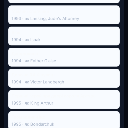
Мамині хлопчики
1993 · як Lansing, Jude's Attorney
Яків
1994 · як Isaak
Джорджино
1994 · як Father Glaise
Диво на 34-й вулиці
1994 · як Victor Landbergh
Перший герой при дворі короля Артура
1995 · як King Arthur
Громадянин ікс
1995 · як Bondarchuk