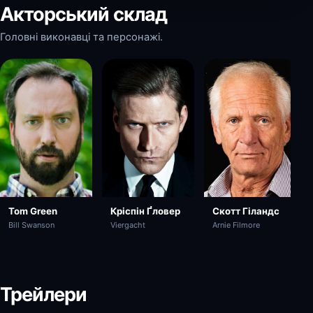
Акторський склад
Головні виконавці та персонажі.
Кріспін Ґловер
Скотт Гіландс
Tom Green
Viergacht
Arnie Filmore
Bill Swanson
Трейлери