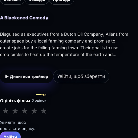
A Blackened Comedy
Disguised as executives from a Dutch Oil Company, Aliens from
outer space buy a local farming company and promise to
create jobs for the failing farming town. Their goal is to use
crop circles to heat up the temperature of the earth and
eventually turn the entire planet into a Club-Med for extra-
terrestrials.
Увійти, щоб зберегти
▶ Дивитися трейлер
—
/10
Оцініть фільм
0 оцінок
★
★
★
★
★
★
★
★
★
★
Увійдіть, щоб
поставити оцінку.
Увійти