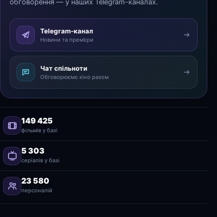
обговорення — у наших Telegram-каналах.
Telegram-канал
Новини та прем’єри
Чат спільноти
Обговорюємо кіно разом
149 425
фільмів у базі
5 303
серіалів у базі
23 580
персоналій