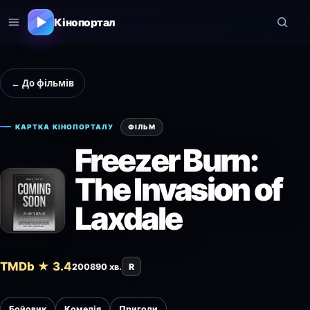
Кінопортал
← До фільмів
КАРТКА КІНОПОРТАЛУ
ФІЛЬМ
Freezer Burn:
The Invasion of
Laxdale
TMDb ★ 3.4
2008
90 хв.
R
Бойовик
Комедія
Пригоди