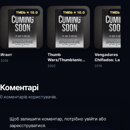
TMDb ★ 10.0
TMDb ★ 10.0
TMDb ★ 10.
Игант
Thumb
Vengadores
Wars/Thumbtanic
Chiflados: La Era 
2019
Thumb Double
Pultrón
2002
2016
Feature
Коментарі
0 коментарів користувачів.
Щоб залишити коментар, потрібно увійти або
зареєструватися.