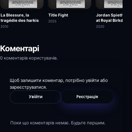
La Blessure, la
Title Fight
Jordan Spieth Wi
tragédie des harkis
at Royal Birkdale |
2025
The Open Official
2010
2020
Film 2017
Коментарі
0 коментарів користувачів.
Щоб залишити коментар, потрібно увійти або
зареєструватися.
Увійти
Реєстрація
Поки що коментарів немає. Будьте першим.