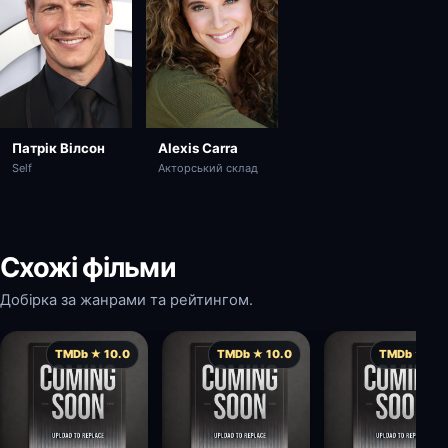
Патрік Вілсон
Alexis Carra
Self
Акторський склад
Схожі фільми
Добірка за жанрами та рейтингом.
TMDb ★ 10.0
TMDb ★ 10.0
TMDb ★ 10.