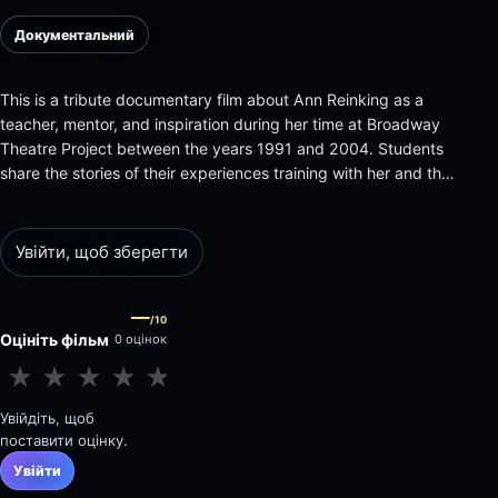
Документальний
This is a tribute documentary film about Ann Reinking as a
teacher, mentor, and inspiration during her time at Broadway
Theatre Project between the years 1991 and 2004. Students
share the stories of their experiences training with her and the
knowledge she gave them in helping them grow as artists and
as people. Actors, dancers, and singers from all walks of…
Увійти, щоб зберегти
—
/10
Оцініть фільм
0 оцінок
★
★
★
★
★
★
★
★
★
★
Увійдіть, щоб
поставити оцінку.
Увійти