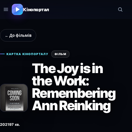
Кінопортал
← До фільмів
КАРТКА КІНОПОРТАЛУ
ФІЛЬМ
The Joy is in
the Work:
Remembering
Ann Reinking
2021
97 хв.