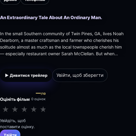
An Extraordinary Tale About An Ordinary Man.
In the small Southern community of Twin Pines, GA, lives Noah
Dearborn, a master craftsman and farmer who cherishes his
solitude almost as much as the local townspeople cherish him
— especially restaurant owner Sarah McClellan. But when
greedy real estate developers set their sights on Noah's land
and he rejects their six-figure offer, this taciturn man is f…
Увійти, щоб зберегти
▶ Дивитися трейлер
—
/10
Оцініть фільм
0 оцінок
★
★
★
★
★
★
★
★
★
★
Увійдіть, щоб
поставити оцінку.
Увійти