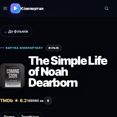
Кінопортал
← До фільмів
КАРТКА КІНОПОРТАЛУ
ФІЛЬМ
The Simple Life
of Noah
Dearborn
TMDb ★ 6.2
1999
85 хв.
6
Драма
Телефільм