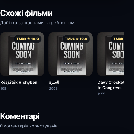
Схожі фільми
Добірка за жанрами та рейтингом.
TMDb ★ 10.0
TMDb ★ 10.0
TMDb ★ 10.
Közjáték Vichyben
الحيرة
Davy Crockett Go
to Congress
1981
2003
1955
Коментарі
0 коментарів користувачів.