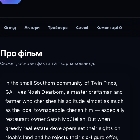
Огляд
Актори
Трейлери
Схожі
Коментарі
0
Про фільм
Сюжет, основні факти та творча команда.
In the small Southern community of Twin Pines,
GA, lives Noah Dearborn, a master craftsman and
farmer who cherishes his solitude almost as much
as the local townspeople cherish him — especially
restaurant owner Sarah McClellan. But when
greedy real estate developers set their sights on
Noah's land and he rejects their six-figure offer,