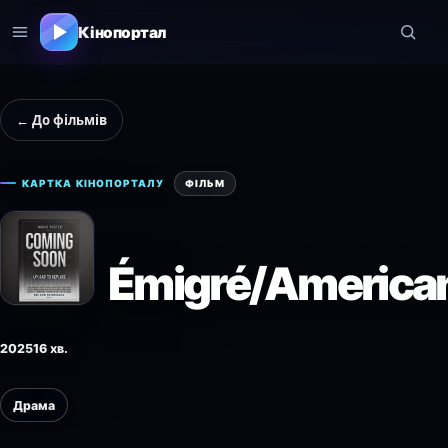
Кінопортал
← До фільмів
КАРТКА КІНОПОРТАЛУ
ФІЛЬМ
Émigré/America
2025
16 хв.
Драма