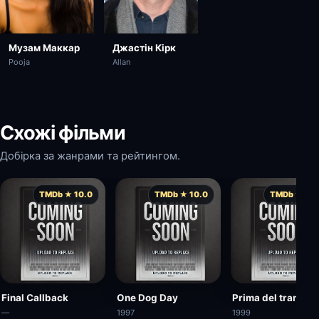
Музам Маккар
Джастін Кірк
Pooja
Allan
Схожі фільми
Добірка за жанрами та рейтингом.
TMDb ★ 10.0
TMDb ★ 10.0
TMDb ★ 10.
Final Callback
One Dog Day
Prima del tramont
—
1997
1999