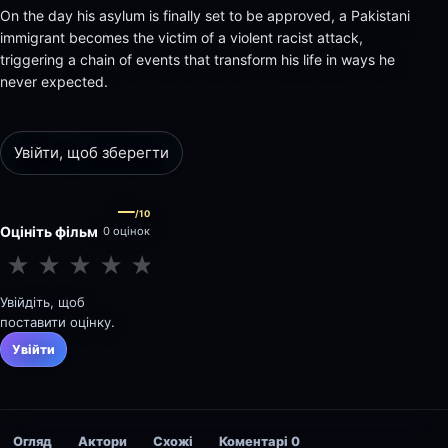
On the day his asylum is finally set to be approved, a Pakistani
immigrant becomes the victim of a violent racist attack,
triggering a chain of events that transform his life in ways he
never expected.
Увійти, щоб зберегти
—
/10
Оцініть фільм
0 оцінок
★
★
★
★
★
★
★
★
★
★
Увійдіть, щоб
поставити оцінку.
Увійти
Огляд
Актори
Схожі
Коментарі
0