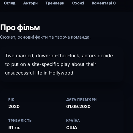
Огляд
Актори
Трейлери
Схожі
Коментарі
0
Про фільм
Сюжет, основні факти та творча команда.
Two married, down-on-their-luck, actors decide
to put on a site-specific play about their
unsuccessful life in Hollywood.
РІК
ДАТА ПРЕМ’ЄРИ
2020
01.09.2020
ТРИВАЛІСТЬ
КРАЇНА
91 хв.
США