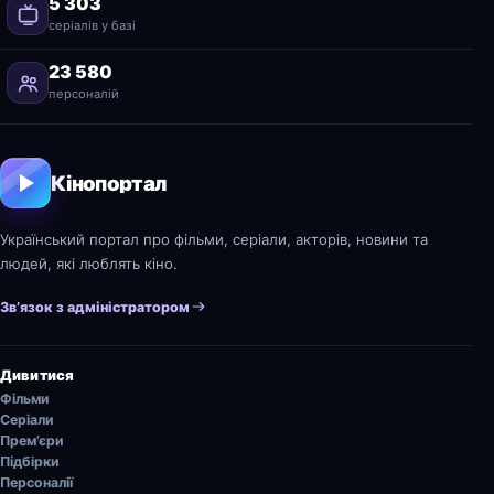
5 303
серіалів у базі
23 580
персоналій
Кінопортал
Український портал про фільми, серіали, акторів, новини та
людей, які люблять кіно.
Зв’язок з адміністратором
Дивитися
Фільми
Серіали
Прем’єри
Підбірки
Персоналії