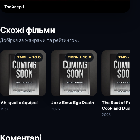
Трейлер 1
Схожі фільми
Добірка за жанрами та рейтингом.
TMDb ★ 10.0
TMDb ★ 10.0
TMDb ★ 10.
Ah, quelle équipe!
Jazz Emu: Ego Death
The Best of Peter
Cook and Dudley
1957
2025
Moore
2003
Коментарі