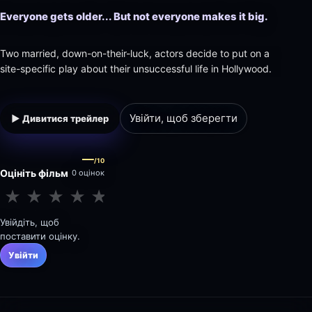
Everyone gets older... But not everyone makes it big.
Two married, down-on-their-luck, actors decide to put on a
site-specific play about their unsuccessful life in Hollywood.
Увійти, щоб зберегти
▶ Дивитися трейлер
—
/10
Оцініть фільм
0 оцінок
★
★
★
★
★
★
★
★
★
★
Увійдіть, щоб
поставити оцінку.
Увійти