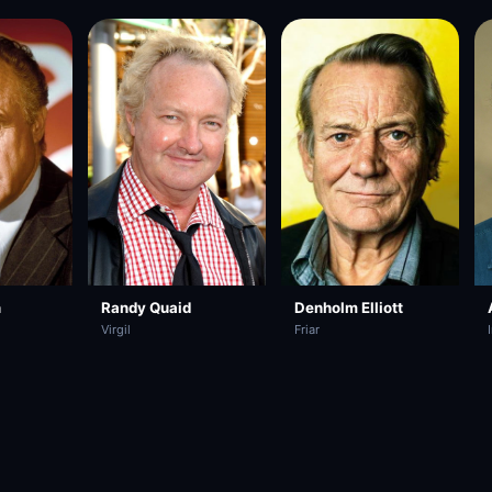
n
Randy Quaid
Denholm Elliott
Virgil
Friar