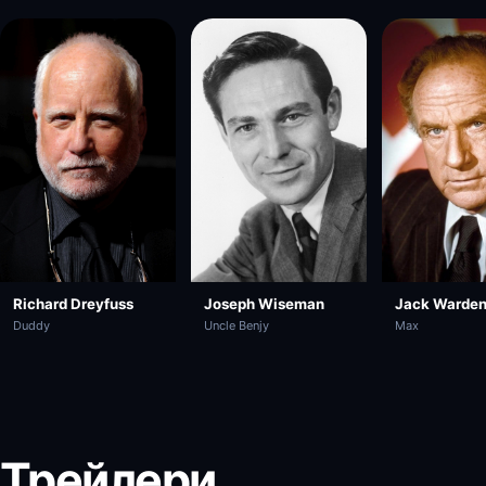
Richard Dreyfuss
Joseph Wiseman
Jack Warde
Duddy
Uncle Benjy
Max
Трейлери