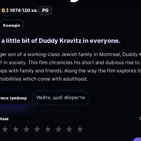
6.1
1974
120 хв.
PG
Комедія
 a little bit of Duddy Kravitz in everyone.
er son of a working-class Jewish family in Montreal, Duddy 
f in society. This film chronicles his short and dubious rise t
hips with family and friends. Along the way the film explores 
nsibilities which come with adulthood.
Увійти, щоб зберегти
ися трейлер
ільм
★
★
★
★
★
★
★
★