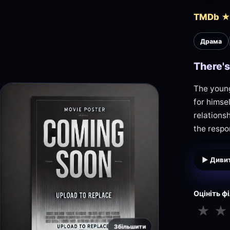
TMDb ★ 
Драма
There's
The young
for himsel
relations
the respo
▶ Дивит
Оцініть ф
★
★
Збільшити