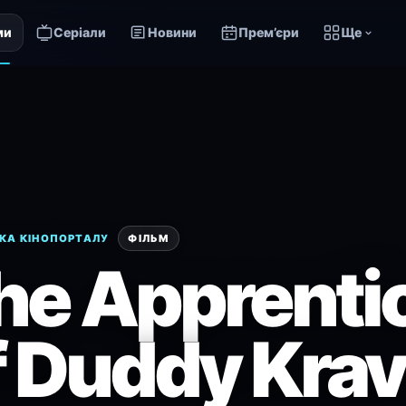
ми
Серіали
Новини
Прем’єри
Ще
КА КІНОПОРТАЛУ
ФІЛЬМ
he Apprenti
f Duddy Krav