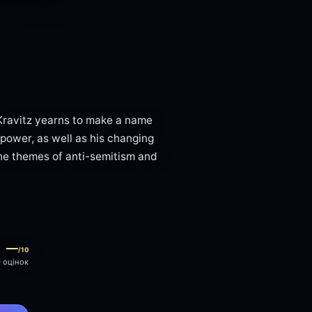
Kravitz yearns to make a name
o power, as well as his changing
the themes of anti-semitism and
—
/10
0 оцінок