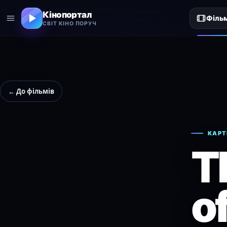
Кінопортал
Філь
СВІТ КІНО ПОРУЧ
← До фільмів
КАРТ
T
o