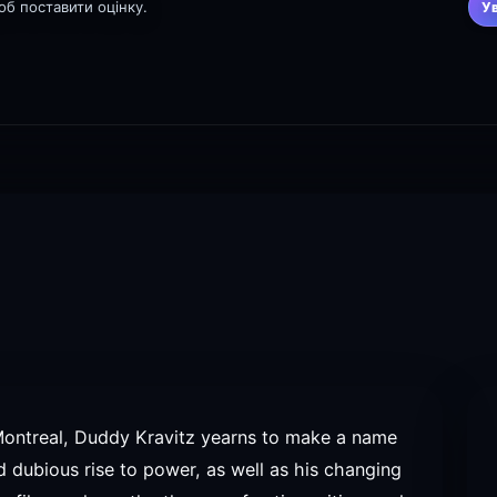
щоб поставити оцінку.
У
Montreal, Duddy Kravitz yearns to make a name
nd dubious rise to power, as well as his changing