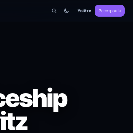
Увійти
Реєстрація
ceship
itz