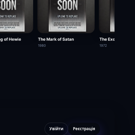
g of Hewie
The Mark of Satan
The Exorcism
1980
1972
Увійти
Реєстрація