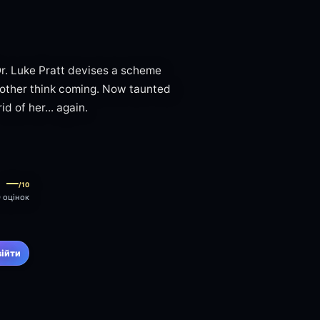
Dr. Luke Pratt devises a scheme
 another think coming. Now taunted
d of her... again.
—
/10
0 оцінок
війти