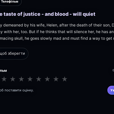
Телефільм
e taste of justice - and blood - will quiet
y demeaned by his wife, Helen, after the death of their son, 
y with her, too. But if he thinks that will silence her, he has
imacing skull, he goes slowly mad and must find a way to get ri
 щоб зберегти
ільм
★
★
★
★
★
★
★
★
щоб поставити оцінку.
У