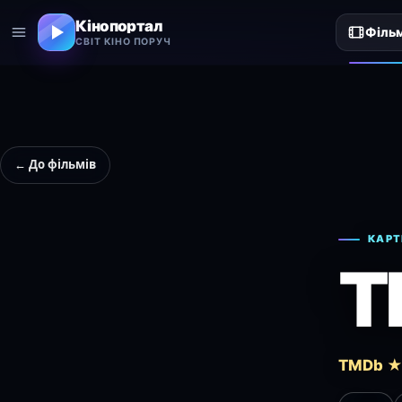
Кінопортал
Філь
СВІТ КІНО ПОРУЧ
← До фільмів
КАРТ
T
TMDb ★