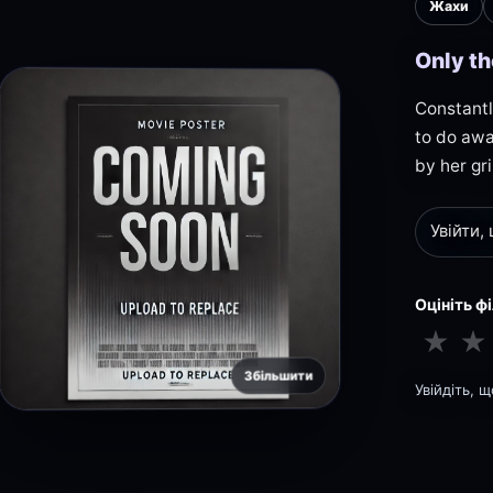
Жахи
Only th
Constantl
to do awa
by her gr
Увійти,
Оцініть ф
★
★
Збільшити
Увійдіть, 