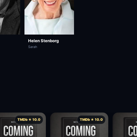
Helen Stenborg
Sarah
TMDb ★ 10.0
TMDb ★ 10.0