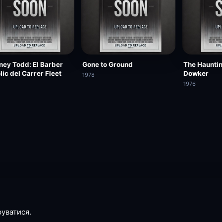
ey Todd: El Barber
Gone to Ground
The Hauntin
lic del Carrer Fleet
Dowker
1978
1976
руватися.