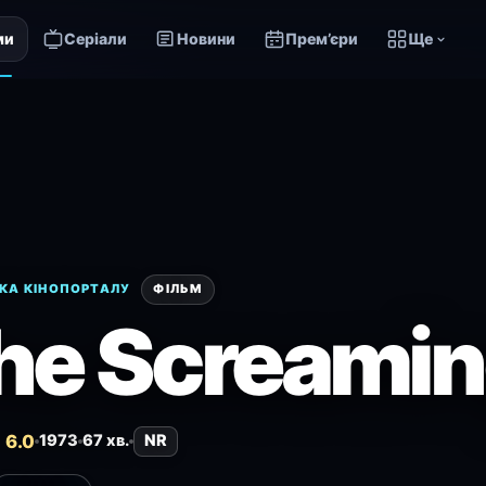
ми
Серіали
Новини
Прем’єри
Ще
КА КІНОПОРТАЛУ
ФІЛЬМ
he Screamin
 6.0
1973
67 хв.
NR