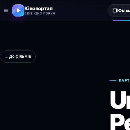
Кінопортал
Філь
СВІТ КІНО ПОРУЧ
← До фільмів
КАРТ
U
P