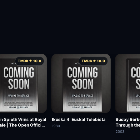
TMDb ★ 10.0
TMDb ★ 10.0
n Spieth Wins at Royal
Ikuska 4: Euskal Telebista
Busby Berk
ale | The Open Official
Through the
1980
2017
2003