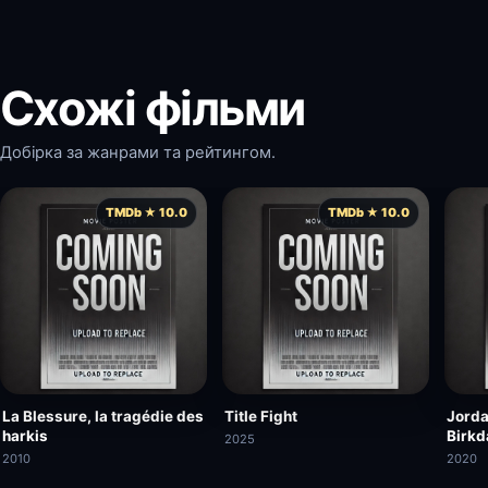
Схожі фільми
Добірка за жанрами та рейтингом.
TMDb ★ 10.0
TMDb ★ 10.0
La Blessure, la tragédie des
Title Fight
Jorda
harkis
Birkd
2025
Film 
2010
2020