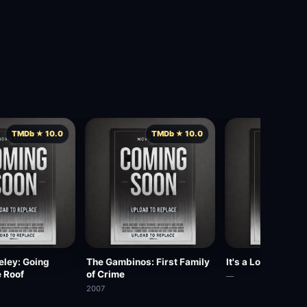
TMDb ★ 10.0
TMDb ★ 10.0
TMD
eley: Going
The Gambinos: First Family
It's a Long Way t
 Roof
of Crime
—
2007