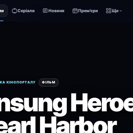
ми
Серіали
Новини
Прем’єри
Ще
КА КІНОПОРТАЛУ
ФІЛЬМ
nsung Heroe
earl Harbor