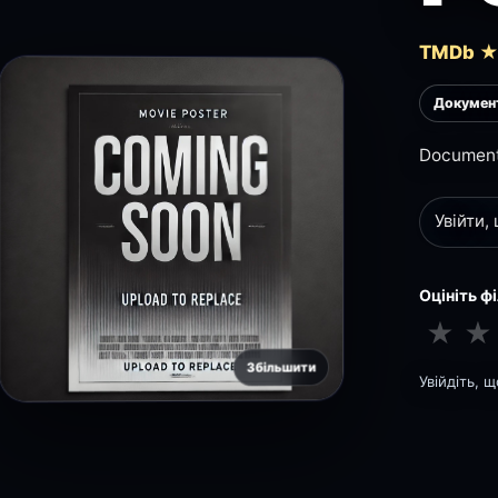
TMDb ★ 
Докумен
Documenta
Увійти,
Оцініть ф
★
★
Збільшити
Увійдіть, 