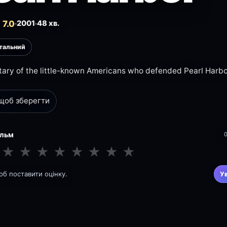
7.0
2001
48 хв.
тальний
ry of the little-known Americans who defended Pearl Harbo
 щоб зберегти
ільм
★
★
★
★
★
★
★
★
щоб поставити оцінку.
У