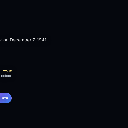
r on December 7, 1941.
—
/10
0 оцінок
війти