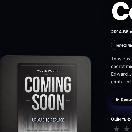
C
2014
86 х
Телефіл
Tensions 
secret mi
Edward Je
captured 
▶ Дивит
Оцініть ф
★
★