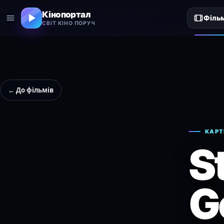
Кінопортал
Філь
СВІТ КІНО ПОРУЧ
← До фільмів
КАРТ
S
G