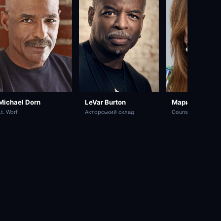
Michael Dorn
LeVar Burton
Марина Сертіс
Lt. Worf
Акторський склад
Counselor Deanna 