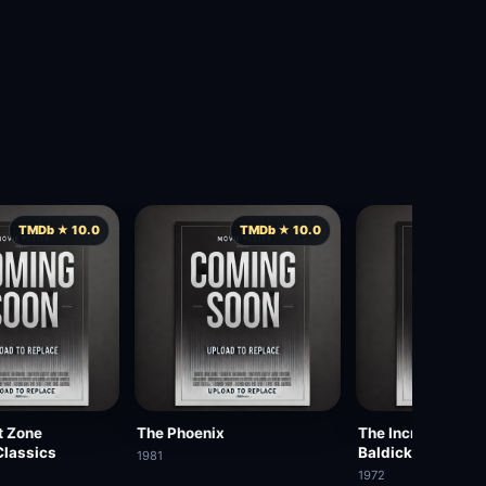
TMDb ★ 10.0
TMDb ★ 10.0
TMD
t Zone
The Phoenix
The Incredible Ro
Classics
Baldick: Never C
1981
1972