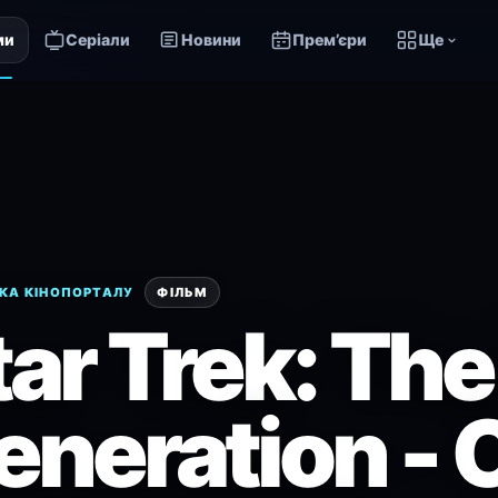
ми
Серіали
Новини
Прем’єри
Ще
КА КІНОПОРТАЛУ
ФІЛЬМ
tar Trek: The
eneration - 