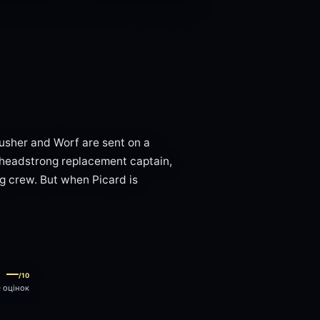
rusher and Worf are sent on a
 headstrong replacement captain,
ng crew. But when Picard is
—
/10
0 оцінок