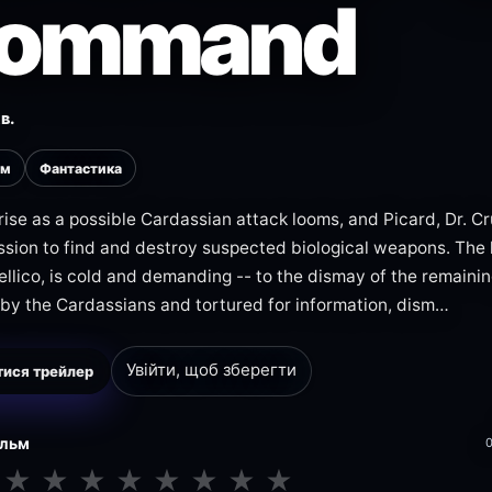
ommand
в.
ьм
Фантастика
rise as a possible Cardassian attack looms, and Picard, Dr. C
ssion to find and destroy suspected biological weapons. The
llico, is cold and demanding -- to the dismay of the remaini
by the Cardassians and tortured for information, dism…
Увійти, щоб зберегти
ися трейлер
ільм
★
★
★
★
★
★
★
★