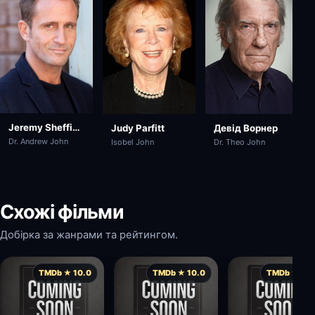
Jeremy Sheffield
Judy Parfitt
Девід Ворнер
Dr. Andrew John
Isobel John
Dr. Theo John
Схожі фільми
Добірка за жанрами та рейтингом.
TMDb ★ 10.0
TMDb ★ 10.0
TMDb ★ 10.