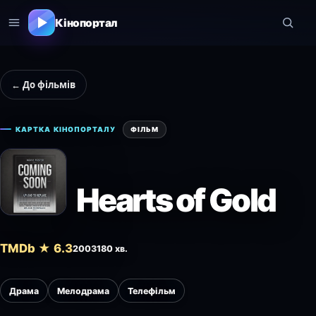
Кінопортал
← До фільмів
КАРТКА КІНОПОРТАЛУ
ФІЛЬМ
Hearts of Gold
TMDb ★ 6.3
2003
180 хв.
Драма
Мелодрама
Телефільм