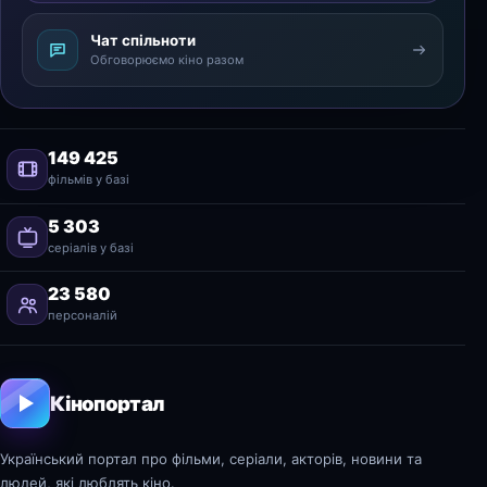
Чат спільноти
Обговорюємо кіно разом
149 425
фільмів у базі
5 303
серіалів у базі
23 580
персоналій
Кінопортал
Український портал про фільми, серіали, акторів, новини та
людей, які люблять кіно.