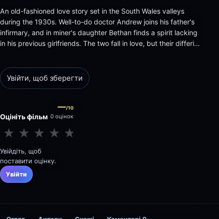
An old-fashioned love story set in the South Wales valleys
during the 1930s. Well-to-do doctor Andrew joins his father's
infirmary, and in miner's daughter Bethan finds a spirit lacking
in his previous girlfriends. The two fall in love, but their differing
backgrounds prove a major sticking point.
Увійти, щоб зберегти
—
/10
Оцініть фільм
0 оцінок
★
★
★
★
★
★
★
★
★
★
Увійдіть, щоб
поставити оцінку.
Увійти