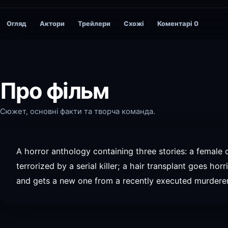
Огляд
Актори
Трейлери
Схожі
Коментарі
0
Про фільм
Сюжет, основні факти та творча команда.
A horror anthology containing three stories: a female 
terrorized by a serial killer; a hair transplant goes ho
and gets a new one from a recently executed murderer