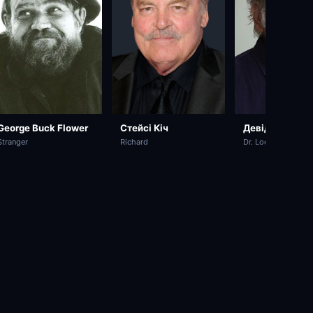
George Buck Flower
Стейсі Кіч
Девід Ворнер
Stranger
Richard
Dr. Lock