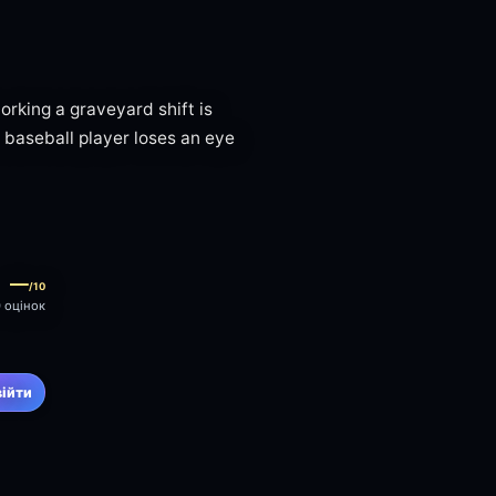
orking a graveyard shift is
 a baseball player loses an eye
—
/10
0 оцінок
війти