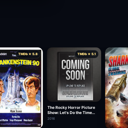
TMDb ★ 5.8
TMDb ★ 5.1
The Rocky Horror Picture
Show: Let's Do the Time
Warp Again
2016