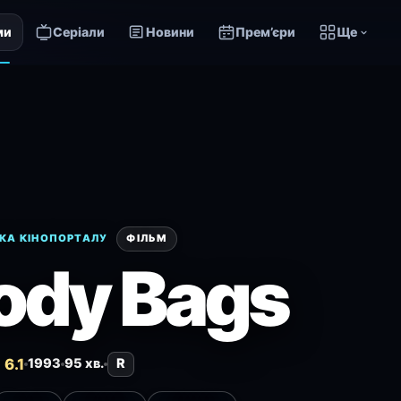
ми
Серіали
Новини
Прем’єри
Ще
КА КІНОПОРТАЛУ
ФІЛЬМ
ody Bags
6.1
1993
95 хв.
R