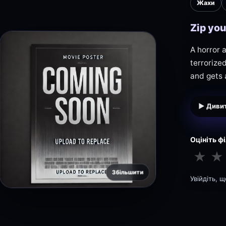
Жахи
Zip you
A horror 
terrorized
and gets 
▶ Дивит
Оцініть ф
★
★
Збільшити
Увійдіть, 