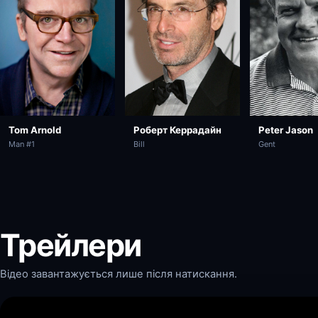
Tom Arnold
Роберт Керрадайн
Peter Jason
Man #1
Bill
Gent
Трейлери
Відео завантажується лише після натискання.