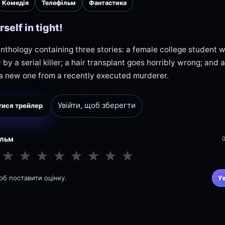
Комедія
Телефільм
Фантастика
rself in tight!
anthology containing three stories: a female college student w
 by a serial killer; a hair transplant goes horribly wrong; and
a new one from a recently executed murderer.
Увійти, щоб зберегти
ися трейлер
ільм
★
★
★
★
★
★
★
★
щоб поставити оцінку.
У