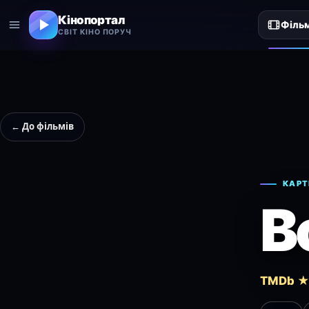
Кінопортал
Філь
СВІТ КІНО ПОРУЧ
← До фільмів
КАРТ
B
TMDb ★ 