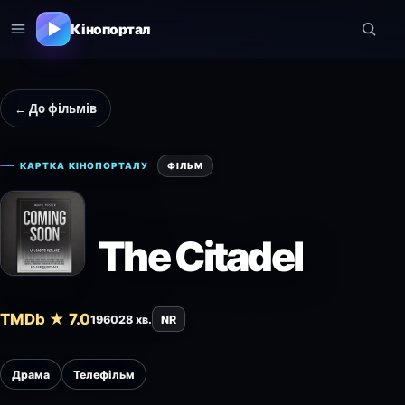
Кінопортал
← До фільмів
КАРТКА КІНОПОРТАЛУ
ФІЛЬМ
The Citadel
TMDb ★ 7.0
1960
28 хв.
NR
Драма
Телефільм