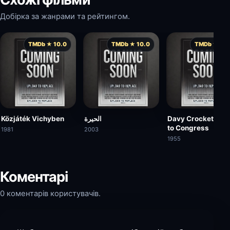
Добірка за жанрами та рейтингом.
TMDb ★ 10.0
TMDb ★ 10.0
TMDb ★ 10.
Közjáték Vichyben
الحيرة
Davy Crockett Go
to Congress
1981
2003
1955
Коментарі
0 коментарів користувачів.