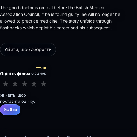
The good doctor is on trial before the British Medical
Association Council, if he is found guilty, he will no longer be
allowed to practice medicine. The story unfolds through
flashbacks which depict his career and his subsequent
downfall.
Увійти, щоб зберегти
—
/10
Оцініть фільм
0 оцінок
★
★
★
★
★
★
★
★
★
★
Увійдіть, щоб
поставити оцінку.
Увійти