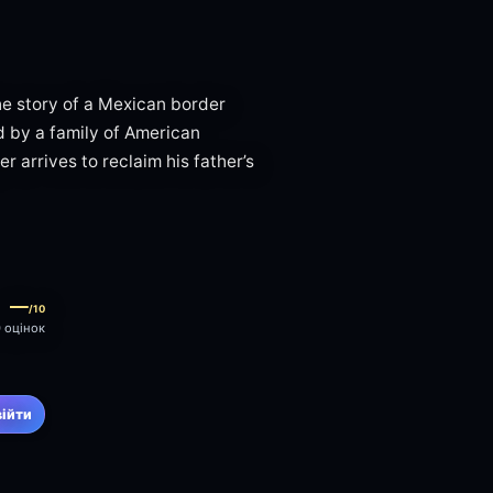
the story of a Mexican border
d by a family of American
r arrives to reclaim his father’s
—
/10
0 оцінок
війти