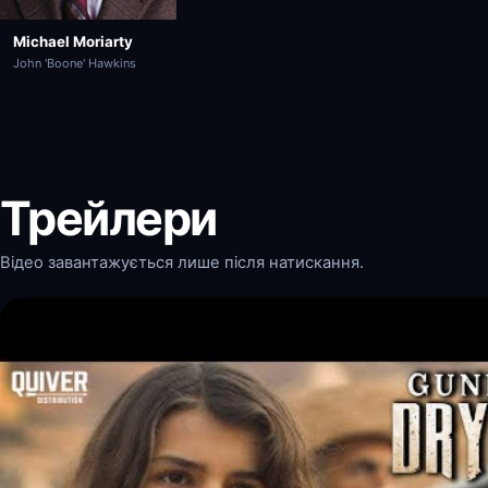
Michael Moriarty
John 'Boone' Hawkins
Трейлери
Відео завантажується лише після натискання.