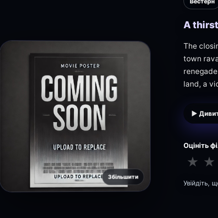
Вестерн
A thirs
The closi
town rava
renegades
land, a vi
▶ Дивит
Оцініть ф
★
★
Збільшити
Увійдіть, 