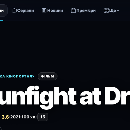
ми
Серіали
Новини
Прем’єри
Ще
КА КІНОПОРТАЛУ
ФІЛЬМ
unfight at Dr
 3.6
2021
100 хв.
15