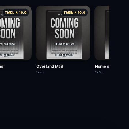
TMDb ★ 10.0
TMDb ★ 10.0
TMD
no
Overland Mail
Home on the Ran
1942
1946