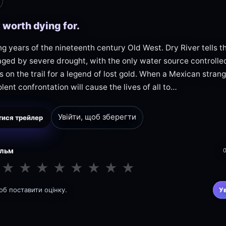
t worth dying for.
ng years of the nineteenth century Old West. Dry River tells 
ged by severe drought, with the only water source controlle
 on the trail for a legend of lost gold. When a Mexican strange
olent confrontation will cause the lives of all to…
Увійти, щоб зберегти
ися трейлер
ільм
★
★
★
★
★
★
★
★
щоб поставити оцінку.
У