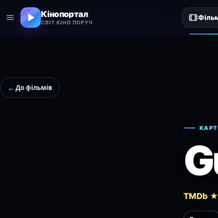
Кінопортал
Філь
СВІТ КІНО ПОРУЧ
← До фільмів
КАРТ
G
TMDb ★