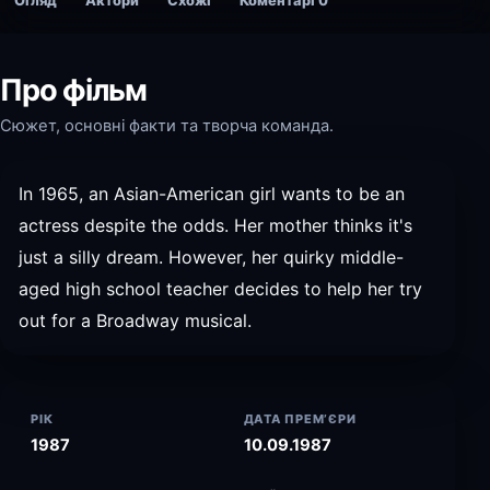
Огляд
Актори
Схожі
Коментарі
0
Про фільм
Сюжет, основні факти та творча команда.
In 1965, an Asian-American girl wants to be an
actress despite the odds. Her mother thinks it's
just a silly dream. However, her quirky middle-
aged high school teacher decides to help her try
out for a Broadway musical.
РІК
ДАТА ПРЕМ’ЄРИ
1987
10.09.1987