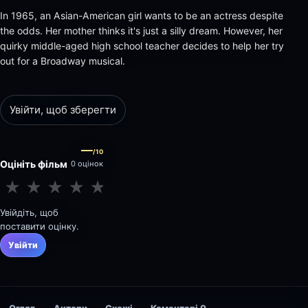
In 1965, an Asian-American girl wants to be an actress despite
the odds. Her mother thinks it's just a silly dream. However, her
quirky middle-aged high school teacher decides to help her try
out for a Broadway musical.
Увійти, щоб зберегти
—
/10
Оцініть фільм
0 оцінок
★
★
★
★
★
★
★
★
★
★
Увійдіть, щоб
поставити оцінку.
Увійти