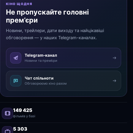
КІНО ЩОДНЯ
Не пропускайте головні
прем’єри
Новини, трейлери, дати виходу та найцікавіші
обговорення — у наших Telegram-каналах.
Telegram-канал
Новини та прем’єри
Чат спільноти
Обговорюємо кіно разом
149 425
фільмів у базі
5 303