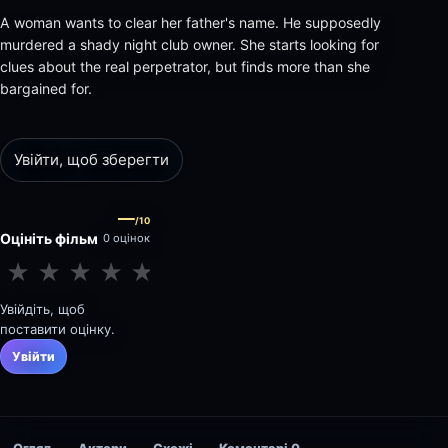
A woman wants to clear her father's name. He supposedly
murdered a shady night club owner. She starts looking for
clues about the real perpetrator, but finds more than she
bargained for.
Увійти, щоб зберегти
—
/10
Оцініть фільм
0 оцінок
★
★
★
★
★
★
★
★
★
★
Увійдіть, щоб
поставити оцінку.
Увійти