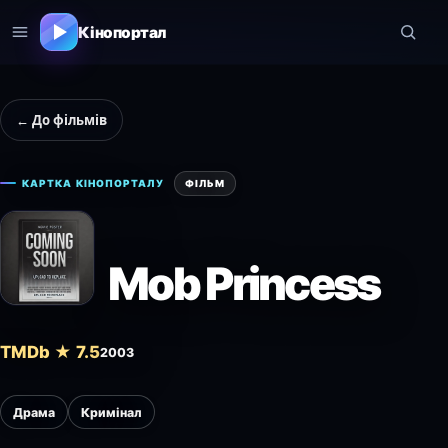
Кінопортал
← До фільмів
КАРТКА КІНОПОРТАЛУ
ФІЛЬМ
Mob Princess
TMDb ★ 7.5
2003
Драма
Кримінал