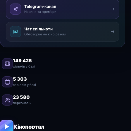
Telegram-канал
Новини та прем’єри
Чат спільноти
Обговорюємо кіно разом
149 425
фільмів у базі
5 303
серіалів у базі
23 580
персоналій
Кінопортал