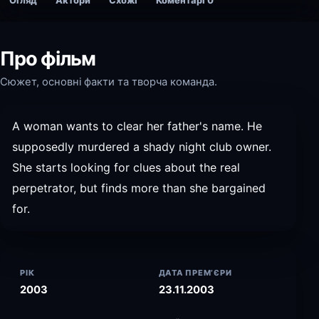
Огляд
Актори
Схожі
Коментарі
0
Про фільм
Сюжет, основні факти та творча команда.
A woman wants to clear her father's name. He
supposedly murdered a shady night club owner.
She starts looking for clues about the real
perpetrator, but finds more than she bargained
for.
РІК
ДАТА ПРЕМ’ЄРИ
2003
23.11.2003