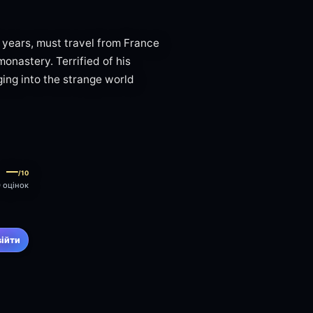
 years, must travel from France
monastery. Terrified of his
nging into the strange world
—
/10
0 оцінок
війти