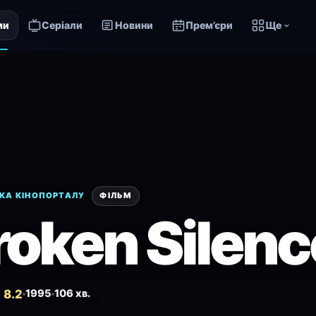
ми
Серіали
Новини
Прем’єри
Ще
КА КІНОПОРТАЛУ
ФІЛЬМ
roken Silenc
 8.2
1995
106 хв.