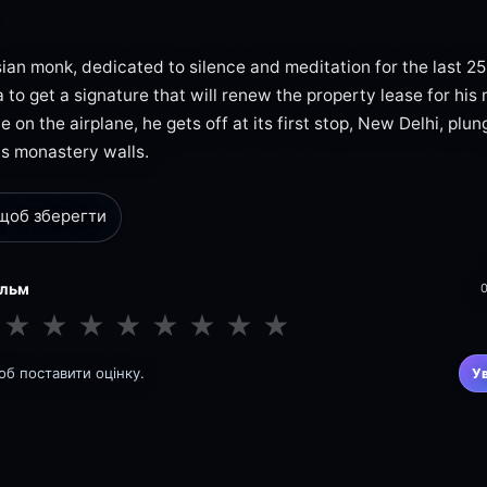
ian monk, dedicated to silence and meditation for the last 25
 to get a signature that will renew the property lease for his 
 on the airplane, he gets off at its first stop, New Delhi, plu
is monastery walls.
 щоб зберегти
ільм
★
★
★
★
★
★
★
★
щоб поставити оцінку.
У