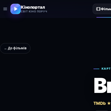
Кінопортал
Філь
СВІТ КІНО ПОРУЧ
← До фільмів
КАРТ
B
TMDb ★