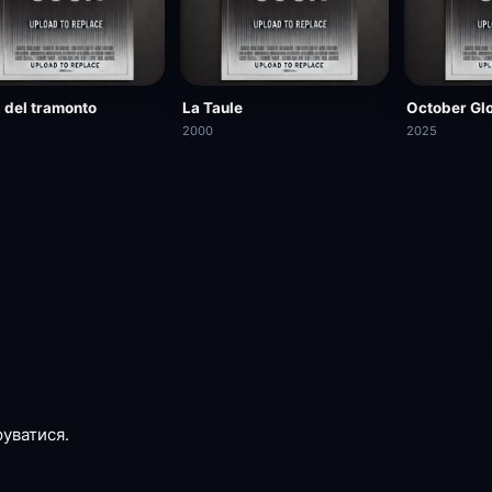
 del tramonto
La Taule
October Gl
2000
2025
руватися.