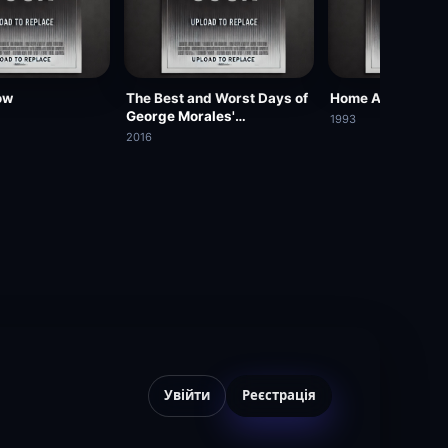
ow
The Best and Worst Days of
Home Away from
George Morales'
1993
Unnaturally Long Life
2016
Увійти
Реєстрація