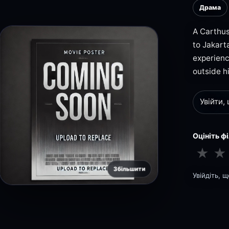
Драма
A Carthus
to Jakarta
experience
outside h
Увійти,
Оцініть ф
★
★
Збільшити
Увійдіть, 