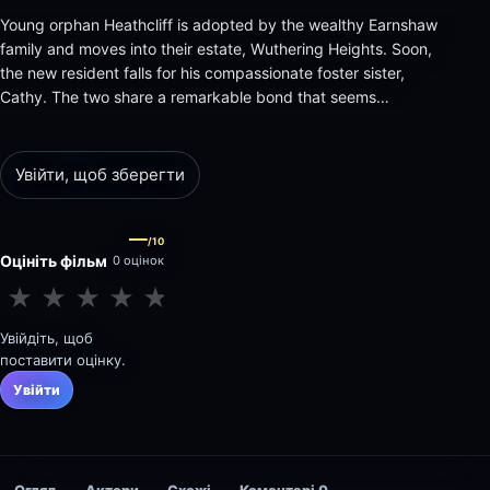
Young orphan Heathcliff is adopted by the wealthy Earnshaw
family and moves into their estate, Wuthering Heights. Soon,
the new resident falls for his compassionate foster sister,
Cathy. The two share a remarkable bond that seems
unbreakable until Cathy, feeling the pressure of social
convention, suppresses her feelings and marries Edgar Linton,
a man of mea…
Увійти, щоб зберегти
—
/10
Оцініть фільм
0 оцінок
★
★
★
★
★
★
★
★
★
★
Увійдіть, щоб
поставити оцінку.
Увійти