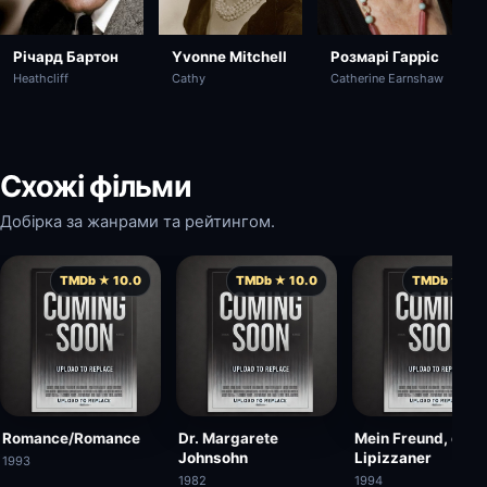
Річард Бартон
Yvonne Mitchell
Розмарі Гарріс
Heathcliff
Cathy
Catherine Earnshaw
Схожі фільми
Добірка за жанрами та рейтингом.
TMDb ★ 10.0
TMDb ★ 10.0
TMDb ★ 10.
Romance/Romance
Dr. Margarete
Mein Freund, der
Johnsohn
Lipizzaner
1993
1982
1994