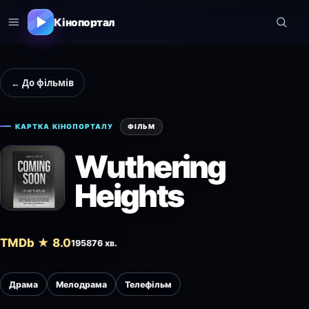
Кінопортал
← До фільмів
КАРТКА КІНОПОРТАЛУ
ФІЛЬМ
Wuthering
Heights
TMDb ★ 8.0
1958
76 хв.
Драма
Мелодрама
Телефільм