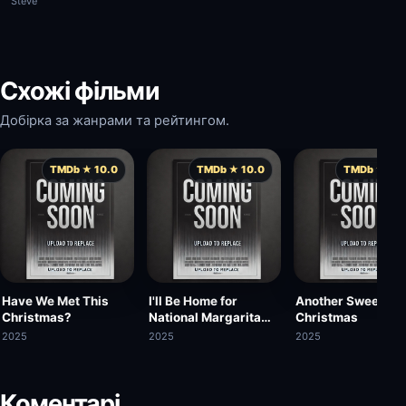
Steve
Схожі фільми
Добірка за жанрами та рейтингом.
TMDb ★ 10.0
TMDb ★ 10.0
TMDb ★ 10.
Have We Met This
I'll Be Home for
Another Sweet
Christmas?
National Margarita
Christmas
Day
2025
2025
2025
Коментарі