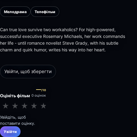
Мелодрама
Телефільм
Can true love survive two workaholics? For high-powered,
successful executive Rosemary Michaels, her work commands
her life - until romance novelist Steve Grady, with his subtle
charm and quirk humor, writes his way into her heart.
Увійти, щоб зберегти
—
/10
Оцініть фільм
0 оцінок
★
★
★
★
★
★
★
★
★
★
Увійдіть, щоб
поставити оцінку.
Увійти