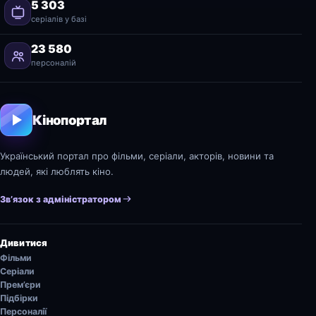
5 303
серіалів у базі
23 580
персоналій
Кінопортал
Український портал про фільми, серіали, акторів, новини та
людей, які люблять кіно.
Зв’язок з адміністратором
Дивитися
Фільми
Серіали
Прем’єри
Підбірки
Персоналії