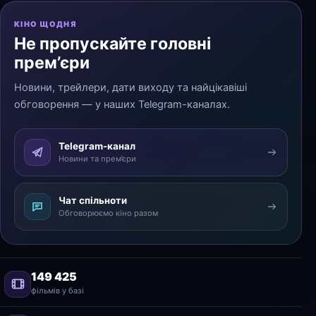
КІНО ЩОДНЯ
Не пропускайте головні
прем’єри
Новини, трейлери, дати виходу та найцікавіші
обговорення — у наших Telegram-каналах.
Telegram-канал
Новини та прем’єри
Чат спільноти
Обговорюємо кіно разом
149 425
фільмів у базі