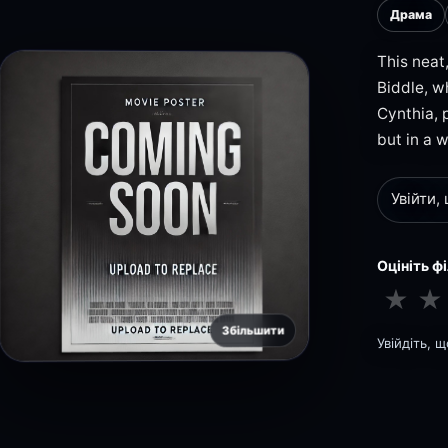
Драма
This neat,
Biddle, w
Cynthia, 
but in a 
Увійти,
Оцініть ф
★
★
Збільшити
Увійдіть, 