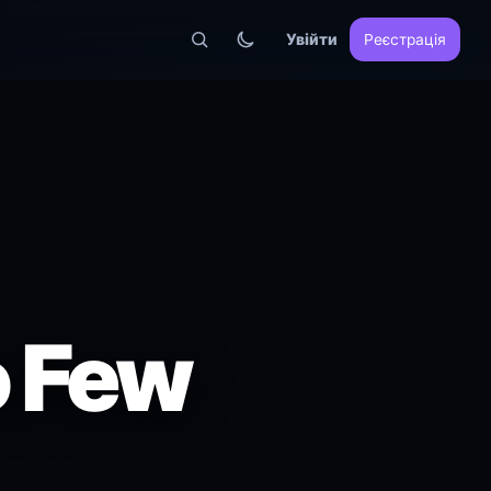
Увійти
Реєстрація
o Few