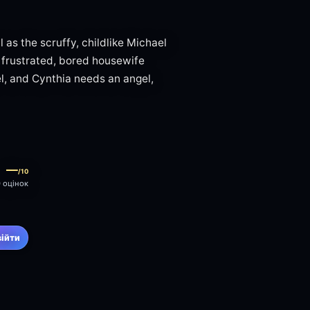
l as the scruffy, childlike Michael
y frustrated, bored housewife
l, and Cynthia needs an angel,
—
/10
0 оцінок
війти