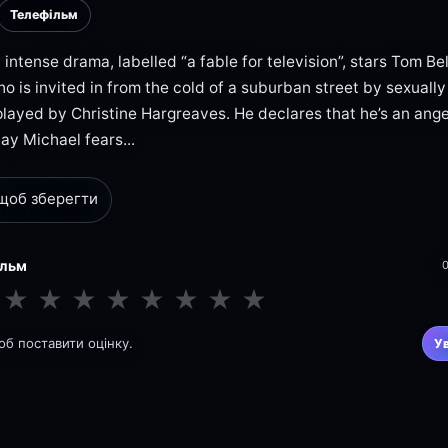
Телефільм
 intense drama, labelled “a fable for television”, stars Tom Bel
ho is invited in from the cold of a suburban street by sexuall
played by Christine Hargreaves. He declares that he’s an ange
way Michael fears...
 щоб зберегти
ільм
★
★
★
★
★
★
★
★
щоб поставити оцінку.
У