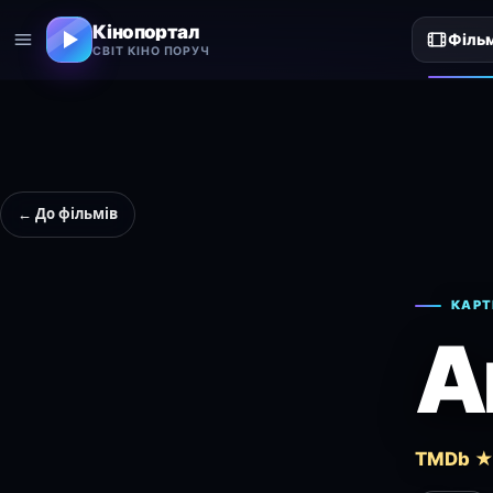
Кінопортал
Філь
СВІТ КІНО ПОРУЧ
← До фільмів
КАРТ
A
TMDb ★