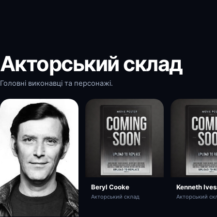
Акторський склад
Головні виконавці та персонажі.
Beryl Cooke
Kenneth Ives
Акторський склад
Акторський ск