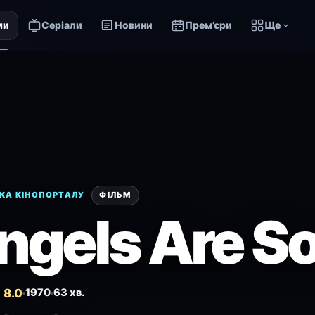
ми
Серіали
Новини
Прем’єри
Ще
КА КІНОПОРТАЛУ
ФІЛЬМ
ngels Are S
 8.0
1970
63 хв.