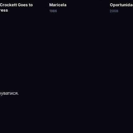
Crockett Goes to
Maricela
Oportunida
ress
1986
2008
руватися.