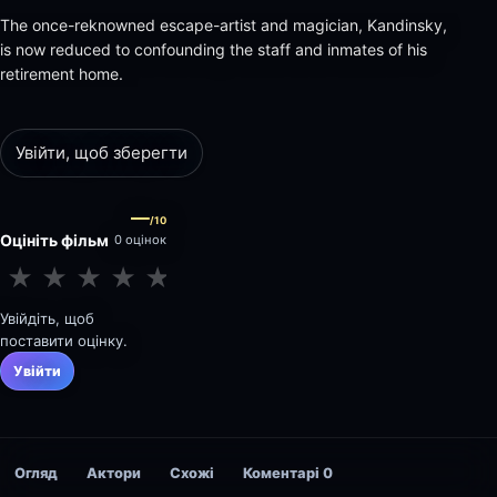
The once-reknowned escape-artist and magician, Kandinsky,
is now reduced to confounding the staff and inmates of his
retirement home.
Увійти, щоб зберегти
—
/10
Оцініть фільм
0 оцінок
★
★
★
★
★
★
★
★
★
★
Увійдіть, щоб
поставити оцінку.
Увійти
Огляд
Актори
Схожі
Коментарі
0