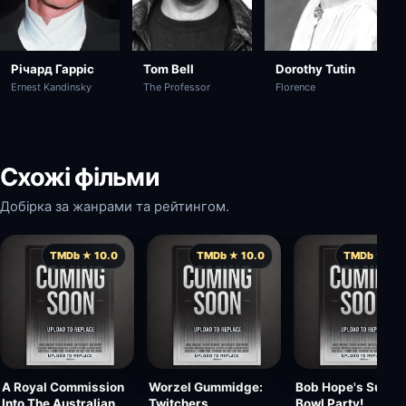
Tom Bell
Річард Гарріс
Dorothy Tutin
The Professor
Ernest Kandinsky
Florence
Схожі фільми
Добірка за жанрами та рейтингом.
TMDb ★ 10.0
TMDb ★ 10.0
TMDb ★ 10.
A Royal Commission
Worzel Gummidge:
Bob Hope's Super
Into The Australian
Twitchers
Bowl Party!