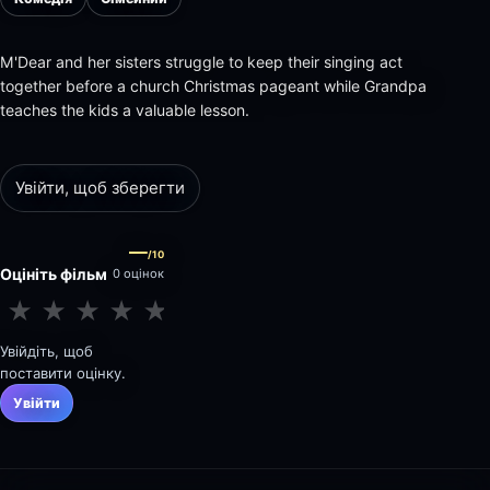
M'Dear and her sisters struggle to keep their singing act
together before a church Christmas pageant while Grandpa
teaches the kids a valuable lesson.
Увійти, щоб зберегти
—
/10
Оцініть фільм
0 оцінок
★
★
★
★
★
★
★
★
★
★
Увійдіть, щоб
поставити оцінку.
Увійти