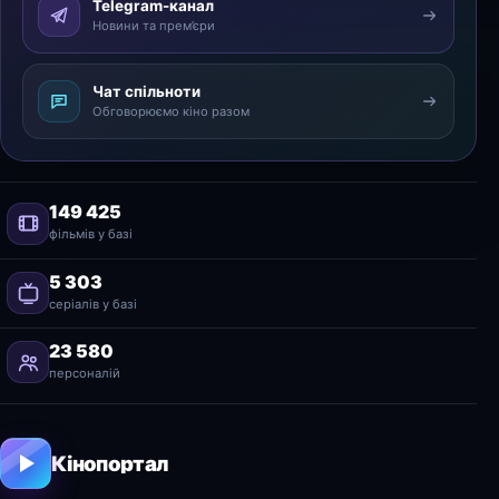
Telegram-канал
Новини та прем’єри
Чат спільноти
Обговорюємо кіно разом
149 425
фільмів у базі
5 303
серіалів у базі
23 580
персоналій
Кінопортал