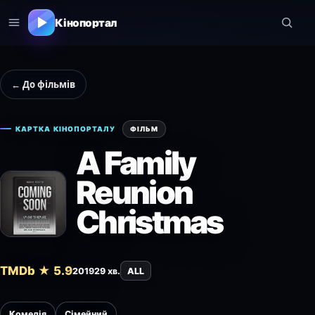
Кінопортал
← До фільмів
КАРТКА КІНОПОРТАЛУ
ФІЛЬМ
A Family
Reunion
Christmas
TMDb ★ 5.9
2019
29 хв.
ALL
Комедія
Сімейний