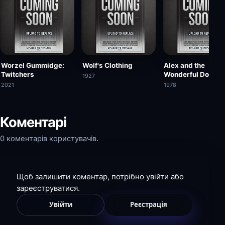
Worzel Gummidge:
Wolf's Clothing
Alex and the
Twitchers
Wonderful Doo-W
1927
Lamp
2021
1978
Коментарі
0 коментарів користувачів.
Щоб залишити коментар, потрібно увійти або
зареєструватися.
Увійти
Реєстрація