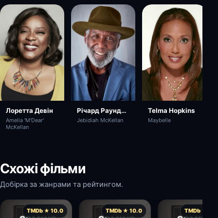
Річард Раундтрі
Telma Hopkins
Лоретта Девін
Jebidiah McKellan
Maybelle
Amelia 'M'Dear'
McKellan
Схожі фільми
Добірка за жанрами та рейтингом.
TMDb ★ 10.0
TMDb ★ 10.0
TMDb ★ 10.