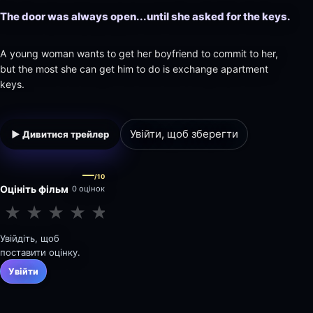
The door was always open...until she asked for the keys.
A young woman wants to get her boyfriend to commit to her,
but the most she can get him to do is exchange apartment
keys.
Увійти, щоб зберегти
▶ Дивитися трейлер
—
/10
Оцініть фільм
0 оцінок
★
★
★
★
★
★
★
★
★
★
Увійдіть, щоб
поставити оцінку.
Увійти