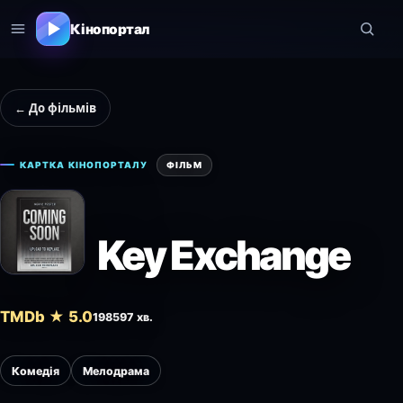
Кінопортал
← До фільмів
КАРТКА КІНОПОРТАЛУ
ФІЛЬМ
Key Exchange
TMDb ★ 5.0
1985
97 хв.
Комедія
Мелодрама