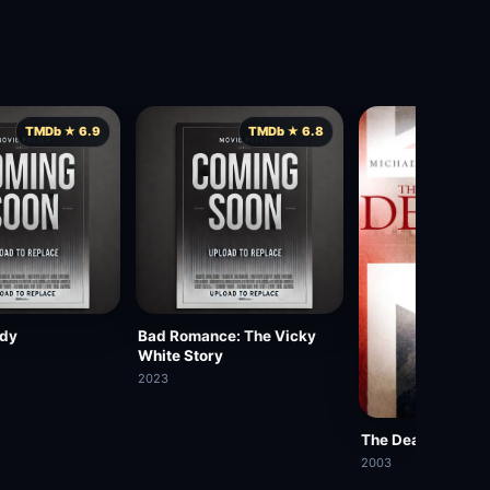
TMDb ★ 6.9
TMDb ★ 6.8
TM
ddy
Bad Romance: The Vicky
White Story
2023
The Deal
2003