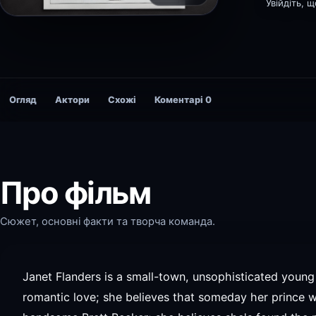
Увійдіть, 
Огляд
Актори
Схожі
Коментарі
0
Про фільм
Сюжет, основні факти та творча команда.
Janet Flanders is a small-town, unsophisticated youn
romantic love; she believes that someday her prince 