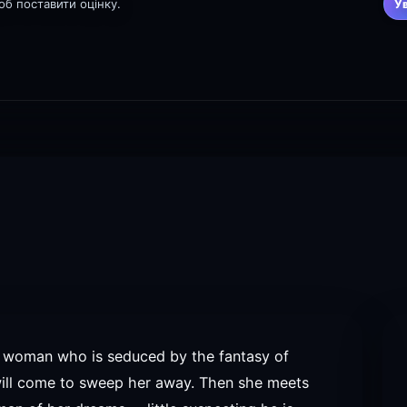
щоб поставити оцінку.
У
g woman who is seduced by the fantasy of
will come to sweep her away. Then she meets