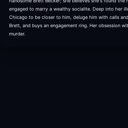
handsome Brett Becker; she believes she's found the ma
engaged to marry a wealthy socialite. Deep into her ill
Chicago to be closer to him, deluge him with calls and
Brett, and buys an engagement ring. Her obsession wit
murder.