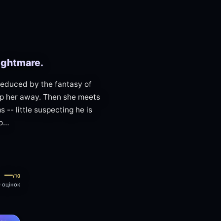
nightmare.
seduced by the fantasy of
ep her away. Then she meets
-- little suspecting he is
lo…
—
/10
0 оцінок