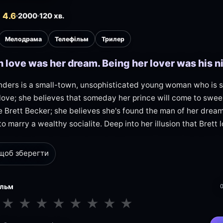
 4.6
2000
120 хв.
Мелодрама
Телефільм
Трилер
n love was her dream. Being her lover was his 
nders is a small-town, unsophisticated young woman who is 
love; she believes that someday her prince will come to swe
Brett Becker; she believes she's found the man of her dreams 
o marry a wealthy socialite. Deep into her illusion that Brett 
 щоб зберегти
ільм
★
★
★
★
★
★
★
★