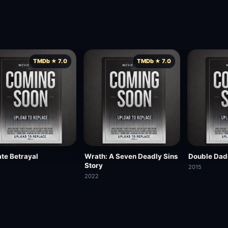
TMDb ★ 7.0
TMDb ★ 7.0
ate Betrayal
Wrath: A Seven Deadly Sins
Double Da
Story
2015
2022