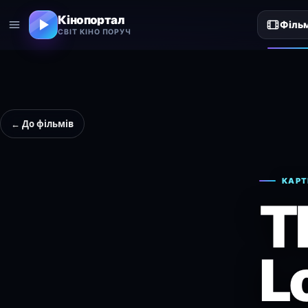
Кінопортал
Філь
СВІТ КІНО ПОРУЧ
← До фільмів
КАРТ
T
L