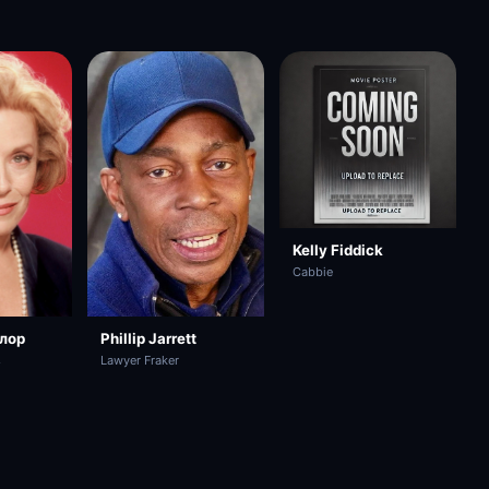
Kelly Fiddick
Cabbie
йлор
Phillip Jarrett
s
Lawyer Fraker