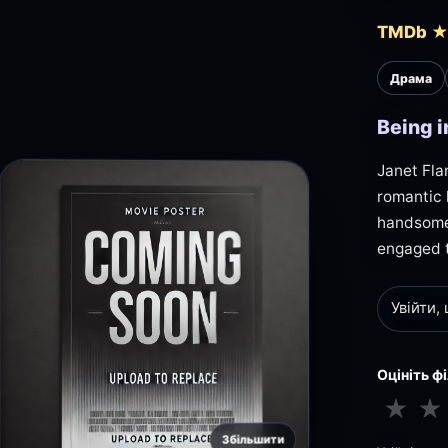
TMDb ★
Драма
Being i
Janet Fla
romantic 
handsome 
engaged t
Увійти,
Оцініть ф
★
★
Збільшити