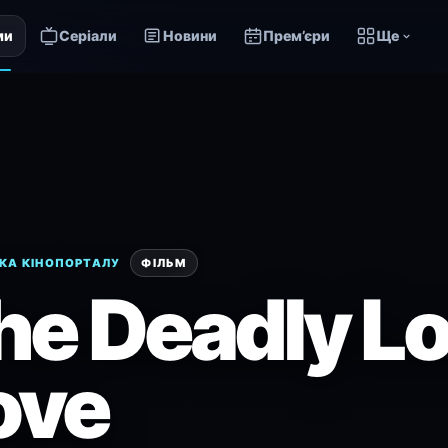
ми
Серіали
Новини
Прем’єри
Ще
КА КІНОПОРТАЛУ
ФІЛЬМ
he Deadly Lo
ove