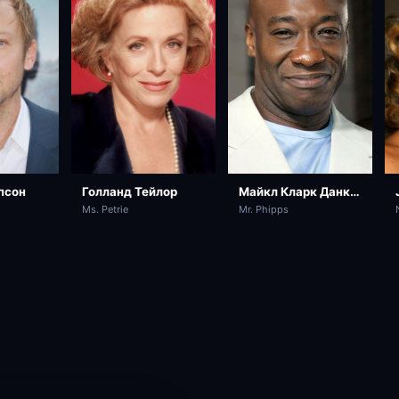
псон
Голланд Тейлор
Майкл Кларк Данкан
Ms. Petrie
Mr. Phipps