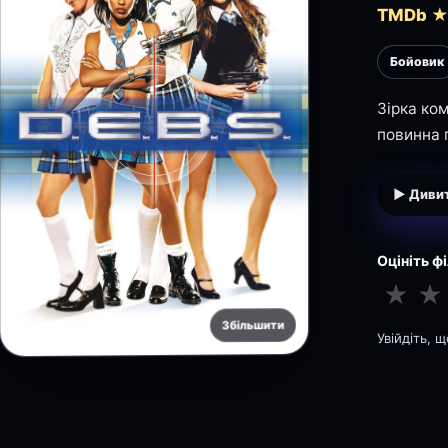
TMDb ★
Бойовик
Зірка ком
повинна 
▶ Дивит
Оцініть ф
★
★
Збільшити
Увійдіть, 