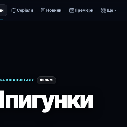
ми
Серіали
Новини
Прем’єри
Ще
КА КІНОПОРТАЛУ
ФІЛЬМ
пигунки
.