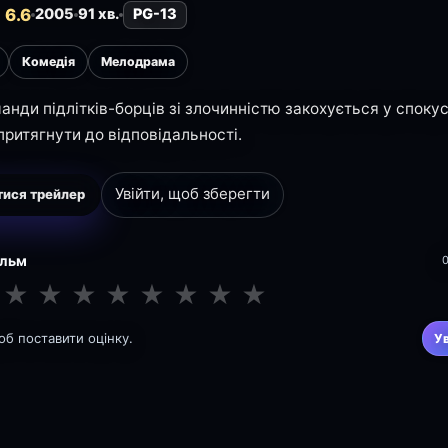
 6.6
2005
91 хв.
PG-13
Комедія
Мелодрама
анди підлітків-борців зі злочинністю закохується у споку
притягнути до відповідальності.
Увійти, щоб зберегти
ися трейлер
ільм
★
★
★
★
★
★
★
★
щоб поставити оцінку.
У