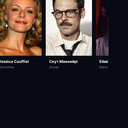
Скут Макнейрі
Еймі Ґарсія
Jessica Cauffiel
Stoner
Maria
Ninotchka