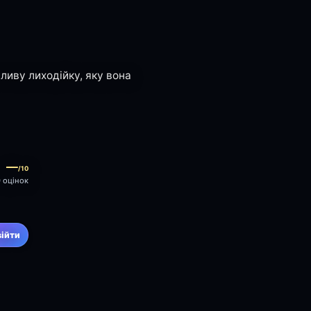
сливу лиходійку, яку вона
—
/10
0 оцінок
війти