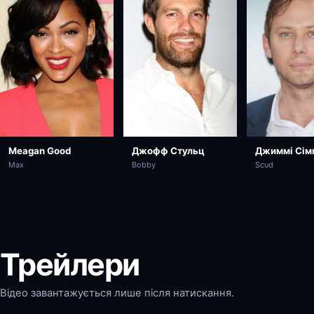
Джофф Стульц
Джиммі Сім
Meagan Good
Bobby
Scud
Max
Трейлери
Відео завантажується лише після натискання.