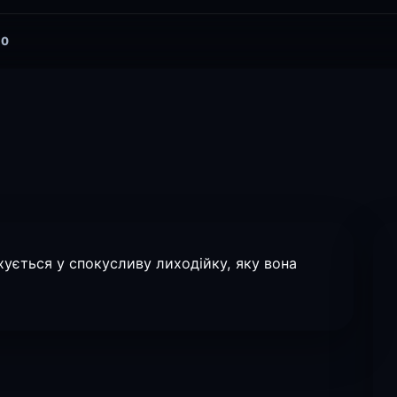
0
охується у спокусливу лиходійку, яку вона