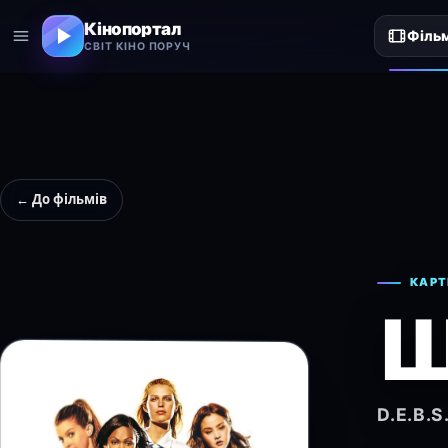
Кінопортал
Філь
СВІТ КІНО ПОРУЧ
← До фільмів
КАРТ
Ш
D.E.B.S