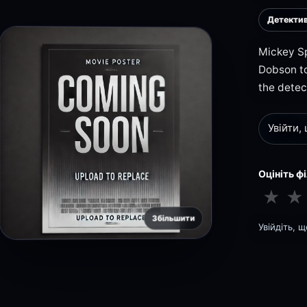
Детекти
Mickey Sp
Dobson to
the detec
Увійти,
Оцініть ф
★
★
Збільшити
Увійдіть, 