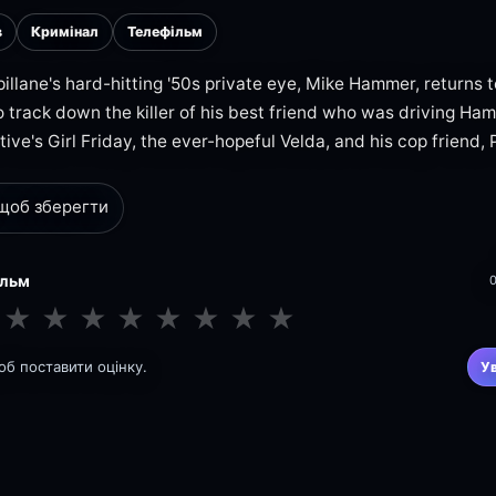
в
Кримінал
Телефільм
illane's hard-hitting '50s private eye, Mike Hammer, returns to
 track down the killer of his best friend who was driving Hamm
tive's Girl Friday, the ever-hopeful Velda, and his cop friend
 щоб зберегти
ільм
★
★
★
★
★
★
★
★
щоб поставити оцінку.
У