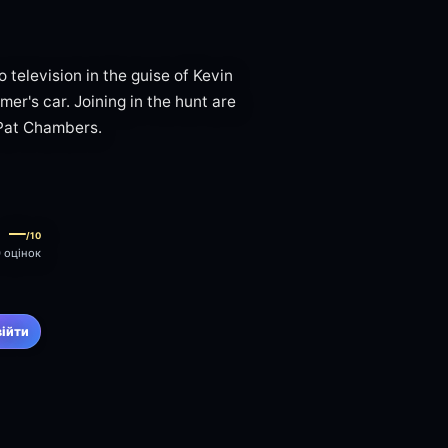
 television in the guise of Kevin
er's car. Joining in the hunt are
, Pat Chambers.
—
/10
0 оцінок
війти