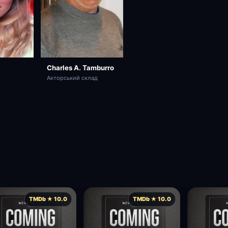
Charles A. Tamburro
Акторський склад
TMDb ★ 10.0
TMDb ★ 10.0