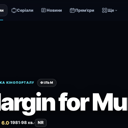
ми
Серіали
Новини
Прем’єри
Ще
КА КІНОПОРТАЛУ
ФІЛЬМ
argin for Mu
 6.0
1981
98 хв.
NR