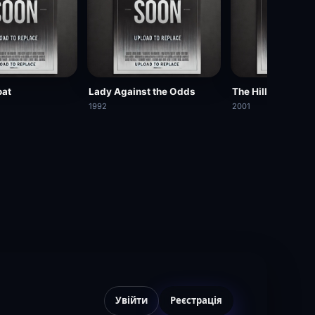
oat
Lady Against the Odds
The Hillside Stra
1992
2001
Увійти
Реєстрація