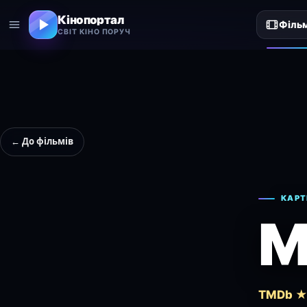
Кінопортал
Філь
СВІТ КІНО ПОРУЧ
← До фільмів
КАРТ
M
TMDb ★