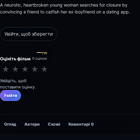
A neurotic, heartbroken young woman searches for closure by
convincing a friend to catfish her ex-boyfriend on a dating app.
Увійти, щоб зберегти
—
/10
Оцініть фільм
0 оцінок
★
★
★
★
★
★
★
★
★
★
Увійдіть, щоб
поставити оцінку.
Увійти
Огляд
Актори
Схожі
Коментарі
0