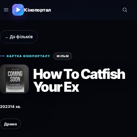
Кінопортал
← До фільмів
КАРТКА КІНОПОРТАЛУ
ФІЛЬМ
How To Catfish
Your Ex
2023
14 хв.
Драма