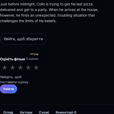
Just before midnight, Colin is trying to get his last pizza
delivered and get to a party. When he arrives at the house,
however, he finds an unexpected, troubling situation that
challenges the limits of his beliefs.
Увійти, щоб зберегти
—
/10
Оцініть фільм
0 оцінок
★
★
★
★
★
★
★
★
★
★
Увійдіть, щоб
поставити оцінку.
Увійти
Огляд
Актори
Схожі
Коментарі
0