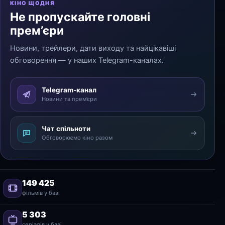
КІНО ЩОДНЯ
Не пропускайте головні
прем’єри
Новини, трейлери, дати виходу та найцікавіші
обговорення — у наших Telegram-каналах.
Telegram-канал
Новини та прем’єри
Чат спільноти
Обговорюємо кіно разом
149 425
фільмів у базі
5 303
серіалів у базі