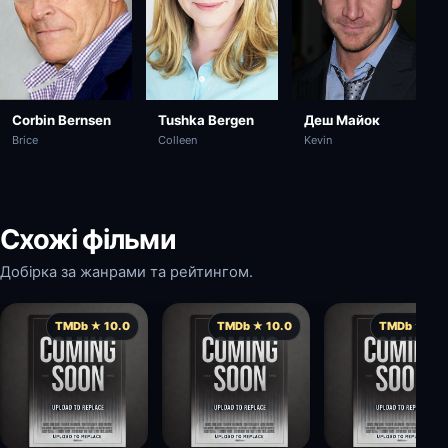
Tushka Bergen
Деш Майок
Corbin Bernsen
Colleen
Kevin
Brice
Схожі фільми
Добірка за жанрами та рейтингом.
TMDb ★ 10.0
TMDb ★ 10.0
TMDb ★ 10.