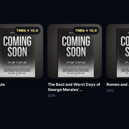
TMDb ★ 10.0
TMDb ★ 10.0
ule
The Best and Worst Days of
Romeo and J
George Morales'
2012
Unnaturally Long Life
2016