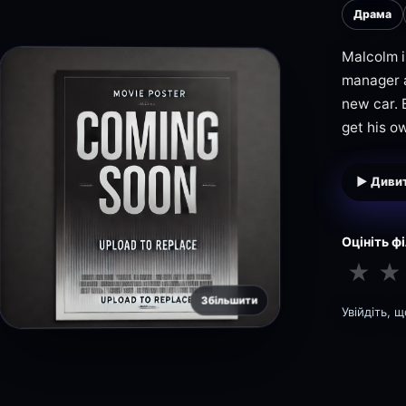
Драма
Malcolm i
manager a
new car. 
get his o
▶ Дивит
Оцініть ф
★
★
Збільшити
Увійдіть, 