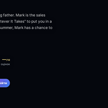
g father. Mark is the sales
ever It Takes" to put you in a
 summer, Mark has a chance to
—
/10
0 оцінок
війти